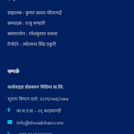
सञ्चालक : कुमार प्रसाद चौंलागाईं
सम्पादक : राजु भण्डारी
क्यामरामेन : रमेशकुमार धमला
रिपोर्टर : ज्योत्सना सिंह ठकुरी
सम्पर्क
वर्ल्डवाइड प्रोडक्सन मिडिया प्रा.लि.
सूचना बिभाग दर्ता: २२२९/०७६/०७७
का.म.न.पा – २९, काठमाण्डौ
info@shuvabihani.com