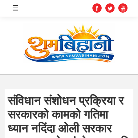
☰
स्वास्थ्य
समाचार
अर्थ
शिक्षा
संविधान संशोधन प्रक्रिया र
संघीय
सरकारको कामको गतिमा
प्रविधि
ध्यान नदिंदा ओली सरकार
जीवनशैली