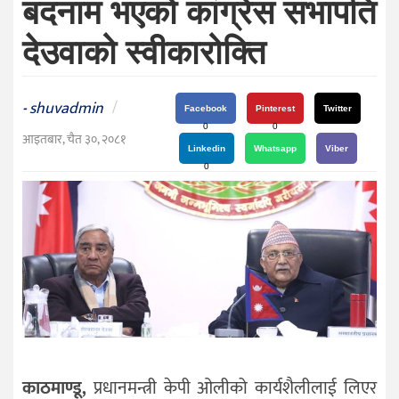
बदनाम भएको कांग्रेस सभापति
दर्शन
/
देउवाको स्वीकारोक्ति
संस्कृति
विचार
shuvadmin
/
-
Facebook
Pinterest
Twitter
देश
0
0
आइतबार, चैत ३०, २०८१
Linkedin
Whatsapp
Viber
राजनीति
0
काठमाण्डू,
प्रधानमन्त्री केपी ओलीको कार्यशैलीलाई लिएर