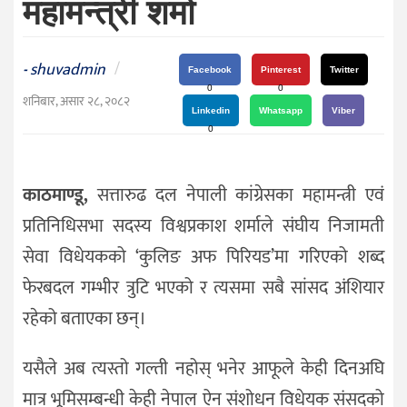
महामन्त्री शर्मा
दर्शन
/
संस्कृति
shuvadmin
/
-
Facebook
Pinterest
Twitter
विचार
0
0
शनिबार, असार २८, २०८२
Linkedin
Whatsapp
Viber
देश
0
राजनीति
काठमाण्डू,
सत्तारुढ दल नेपाली कांग्रेसका महामन्त्री एवं
प्रतिनिधिसभा सदस्य विश्वप्रकाश शर्माले संघीय निजामती
सेवा विधेयकको ‘कुलिङ अफ पिरियड’मा गरिएको शब्द
फेरबदल गम्भीर त्रुटि भएको र त्यसमा सबै सांसद अंशियार
रहेको बताएका छन्।
यसैले अब त्यस्तो गल्ती नहोस् भनेर आफूले केही दिनअघि
मात्र भूमिसम्बन्धी केही नेपाल ऐन संशोधन विधेयक संसद्‌को