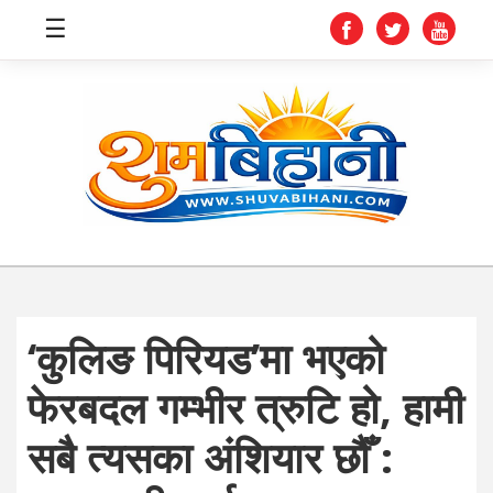
☰
स्वास्थ्य
समाचार
अर्थ
शिक्षा
‘कुलिङ पिरियड’मा भएको
संघीय
फेरबदल गम्भीर त्रुटि हो, हामी
प्रविधि
सबै त्यसका अंशियार छौँ :
जीवनशैली