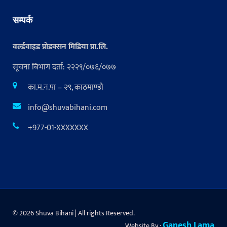
सम्पर्क
वर्ल्डवाइड प्रोडक्सन मिडिया प्रा.लि.
सूचना बिभाग दर्ता: २२२९/०७६/०७७
का.म.न.पा – २९, काठमाण्डौ
info@shuvabihani.com
+977-01-XXXXXXX
© 2026 Shuva Bihani | All rights Reserved.
Ganesh Lama
Website By :