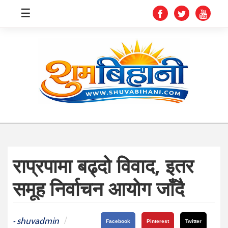
☰
स्वास्थ्य
समाचार
अर्थ
शिक्षा
राप्रपामा बढ्दो विवाद, इतर
संघीय
समूह निर्वाचन आयोग जाँदै
प्रविधि
जीवनशैली
shuvadmin
/
-
Facebook
Pinterest
Twitter