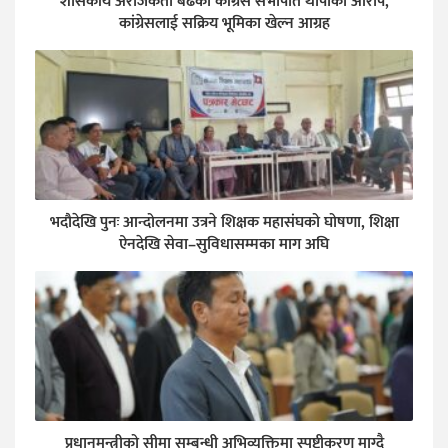
शासकीय अराजकता बढेको कांग्रेस सभापति थापाको आरोप,
कांग्रेसलाई सक्रिय भूमिका खेल्न आग्रह
भदौदेखि पुनः आन्दोलनमा उत्रने शिक्षक महासंघको घोषणा, शिक्षा
ऐनदेखि सेवा–सुविधासम्मका माग अघि
प्रधानमन्त्रीको सीमा सम्बन्धी अभिव्यक्तिमा स्पष्टीकरण माग्दै