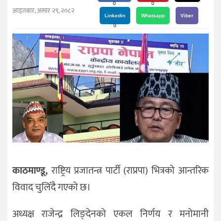
दर्शन
0
0
आइतबार, असार २९, २०८२
/
Linkedin
Whatsapp
Viber
0
संस्कृति
विचार
देश
राजनीति
काठमाण्डू,
राष्ट्रिय प्रजातन्त्र पार्टी (राप्रपा) भित्रको आन्तरिक
विवाद चुलिँदै गएको छ।
अध्यक्ष राजेन्द्र लिङ्देनको एकल निर्णय र मनोमानी