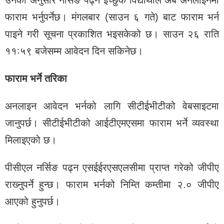
उनका अनुसार नर्सिङ पढ्न इच्छुक विद्यार्थीले अब अनलाइनमा
फाराम भर्नुपर्नेछ। मंगलबार (साउन ६ गते) बाट फाराम भर्न
पाइने गरी सूचना प्रकाशित भइसकेको छ। साउन २६ राति
११꞉५९ बजेसम्म आवेदन दिन सकिनेछ।
फाराम भर्ने तरिका
अनलाइन आवेदन भर्नको लागि सीटीईभीटीको वेबसाइटमा
जानुपर्छ। सीटीईभीटीको आईटीएमएसमा फाराम भर्ने व्यवस्था
मिलाइएको छ।
पीसीएल नर्सिङ पढ्न एसईईरएसएलसीमा प्राप्‍त गरेको जीपीए
राख्‍नुपर्ने हुन्छ। फाराम भर्नको निम्ति कम्तीमा २.० जीपीए
आएको हुनुपर्छ।