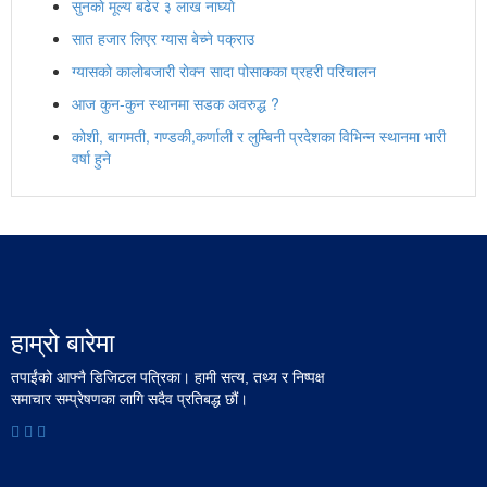
सुनकाे मूल्य बढेर ३ लाख नाघ्याे
सात हजार लिएर ग्यास बेच्ने पक्राउ
ग्यासकाे कालोबजारी राेक्न सादा पोसाकका प्रहरी परिचालन
आज कुन-कुन स्थानमा सडक अवरुद्ध ?
कोशी, बागमती, गण्डकी,कर्णाली र लुम्बिनी प्रदेशका विभिन्न स्थानमा भारी
वर्षा हुने
हाम्रो बारेमा
तपाईंको आफ्नै डिजिटल पत्रिका। हामी सत्य, तथ्य र निष्पक्ष
समाचार सम्प्रेषणका लागि सदैव प्रतिबद्ध छौं।