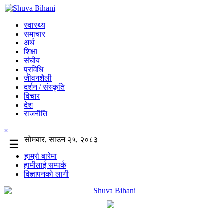
स्वास्थ्य
समाचार
अर्थ
शिक्षा
संघीय
प्रविधि
जीवनशैली
दर्शन / संस्कृति
विचार
देश
राजनीति
×
सोमबार, साउन २५, २०८३
☰
हाम्रो बारेमा
हामीलाई सम्पर्क
विज्ञापनको लागी