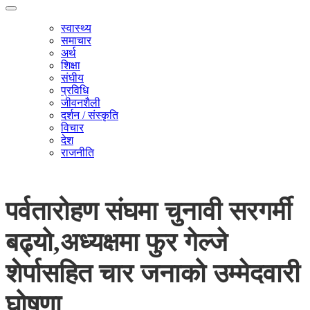
स्वास्थ्य
समाचार
अर्थ
शिक्षा
संघीय
प्रविधि
जीवनशैली
दर्शन / संस्कृति
विचार
देश
राजनीति
पर्वतारोहण संघमा चुनावी सरगर्मी
बढ्यो,अध्यक्षमा फुर गेल्जे
शेर्पासहित चार जनाको उम्मेदवारी
घोषणा