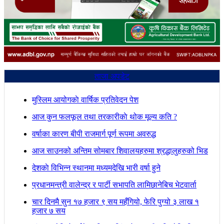
ताजा अपडेट
मुस्लिम आयोगकाे वार्षिक प्रतिवेदन पेश
आज कुन फलफूल तथा तरकारीकाे थोक मूल्य कति ?
वर्षाका कारण बीपी राजमार्ग पूर्ण रूपमा अवरुद्ध
आज साउनको अन्तिम सोमबार शिवालयहरुमा श्रद्धालुहरुको भिड
देशकाे विभिन्न स्थानमा मध्यमदेखि भारी वर्षा हुने
प्रधानमन्त्री वालेन्द्र र पार्टी सभापति लामिछानेबिच भेटवार्ता
चार दिनमै सुन १७ हजार ९ सय महँगियो, फेरि पुग्यो ३ लाख १
हजार ७ सय