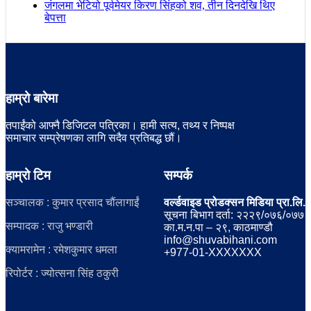
जंगलमा भेटियो पूर्वमेयर किरण सिंहको शव, तीन दिनदेखि थिए
बेपत्ता
हाम्रो बारेमा
तपाईंको आफ्नै डिजिटल पत्रिका। हामी सत्य, तथ्य र निष्पक्ष
समाचार सम्प्रेषणका लागि सदैव प्रतिबद्ध छौं।
हाम्रो टिम
सम्पर्क
सञ्चालक : कुमार प्रसाद चौंलागाईं
वर्ल्डवाइड प्रोडक्सन मिडिया प्रा.लि.
सूचना बिभाग दर्ता: २२२९/०७६/०७७
सम्पादक : राजु भण्डारी
का.म.न.पा – २९, काठमाण्डौ
info@shuvabihani.com
क्यामरामेन : रमेशकुमार धमला
+977-01-XXXXXXX
रिपोर्टर : ज्योत्सना सिंह ठकुरी