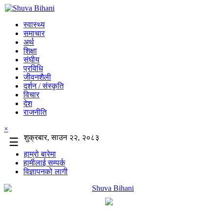
स्वास्थ्य
समाचार
अर्थ
शिक्षा
संघीय
प्रविधि
जीवनशैली
दर्शन / संस्कृति
विचार
देश
राजनीति
×
शुक्रबार, साउन २२, २०८३
☰
हाम्रो बारेमा
हामीलाई सम्पर्क
विज्ञापनको लागी