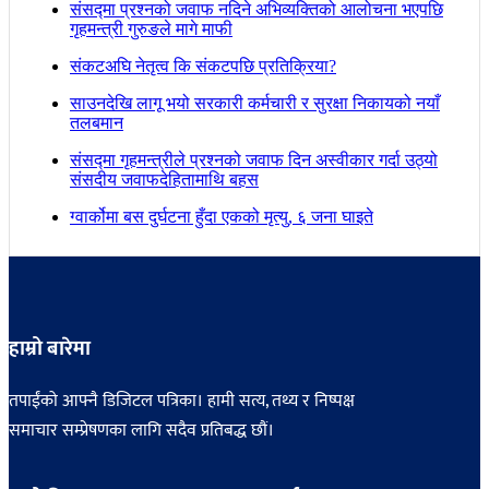
संसद्मा प्रश्नको जवाफ नदिने अभिव्यक्तिको आलोचना भएपछि
गृहमन्त्री गुरुङले मागे माफी
संकटअघि नेतृत्व कि संकटपछि प्रतिक्रिया?
साउनदेखि लागू भयो सरकारी कर्मचारी र सुरक्षा निकायको नयाँ
तलबमान
संसद्मा गृहमन्त्रीले प्रश्नको जवाफ दिन अस्वीकार गर्दा उठ्यो
संसदीय जवाफदेहितामाथि बहस
ग्वार्कोमा बस दुर्घटना हुँदा एकको मृत्यु, ६ जना घाइते
हाम्रो बारेमा
तपाईंको आफ्नै डिजिटल पत्रिका। हामी सत्य, तथ्य र निष्पक्ष
समाचार सम्प्रेषणका लागि सदैव प्रतिबद्ध छौं।