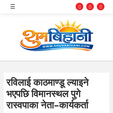
☰
स्वास्थ्य
समाचार
अर्थ
शिक्षा
रविलाई काठमाण्डू ल्याइने
संघीय
भएपछि विमानस्थल पुगे
प्रविधि
रास्वपाका नेता–कार्यकर्ता
जीवनशैली