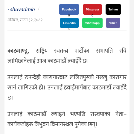
दर्शन
shuvadmin
/
-
/
Facebook
Pinterest
Twitter
0
0
संस्कृति
शनिबार, साउन ३२, २०८२
Linkedin
Whatsapp
Viber
विचार
0
देश
काठमाण्डू,
राष्ट्रिय स्वतन्त्र पार्टीका सभापति रवि
राजनीति
लामिछानेलाई आज काठमाडौँ ल्याइँदै छ।
उनलाई रुपन्देही कारागारबाट ललितपुरको नख्खु कारागार
सार्न लागिएको हो। उनलाई हवाईमार्गबाट काठमाडौँ ल्याइँदै
छ।
उनलाई काठमाडौँ ल्याइने भएपछि रास्वपाका नेता–
कार्यकर्ताहरू त्रिभुवन विमानस्थल पुगेका छन्।