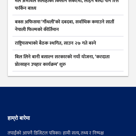
मल अभावले सर्लाहीका किसान संकटमा, लाइन बस्दा पनि रित्तै
फर्किन बाध्य
बक्स अफिसमा ‘गौंथली’को दबदबा, सर्वाधिक कमाउने सातौं
नेपाली फिल्मको कीर्तिमान
राष्ट्रियसभाको बैठक स्थगित, साउन २७ गते बस्ने
बिल लिने बानी बसाल्न सरकारको नयाँ योजना, ‘करदाता
प्रोत्साहन उपहार कार्यक्रम’ शुरु
हाम्रो बारेमा
तपाईंको आफ्नै डिजिटल पत्रिका। हामी सत्य, तथ्य र निष्पक्ष