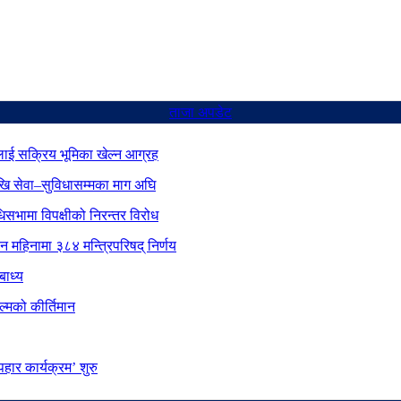
ताजा अपडेट
ाई सक्रिय भूमिका खेल्न आग्रह
ेखि सेवा–सुविधासम्मका माग अघि
िधिसभामा विपक्षीको निरन्तर विरोध
ीन महिनामा ३८४ मन्त्रिपरिषद् निर्णय
बाध्य
्मको कीर्तिमान
ार कार्यक्रम’ शुरु