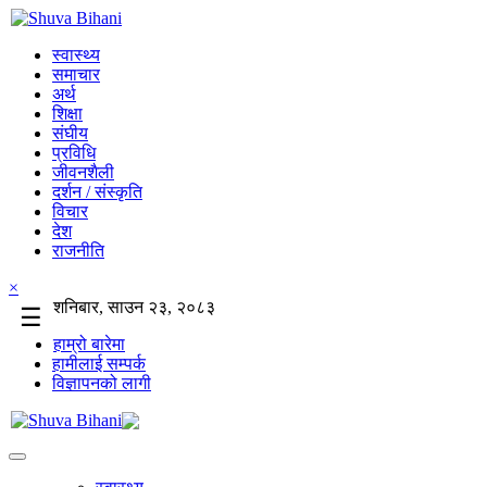
स्वास्थ्य
समाचार
अर्थ
शिक्षा
संघीय
प्रविधि
जीवनशैली
दर्शन / संस्कृति
विचार
देश
राजनीति
×
शनिबार, साउन २३, २०८३
☰
हाम्रो बारेमा
हामीलाई सम्पर्क
विज्ञापनको लागी