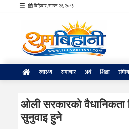
☰
बिहिबार, साउन २१, २०८३
स्वास्थ्य
समाचार
अर्थ
शिक्षा
स्वास्थ्य
समाचार
अर्थ
शिक्षा
संघी
संघीय
प्रविधि
ओली सरकारको वैधानिकता विव
जीवनशैली
सुनुवाइ हुने
दर्शन
/