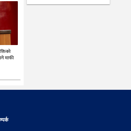
यक्तिको
ागे माफी
म्पर्क