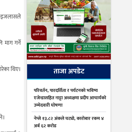
न इजलासले
 माग गर्ने
गरेका थिए।
ताजा अपडेट
परिवर्तन, पारदर्शिता र पर्यटनको भविष्य
एजेन्डासहित नाट्टा अध्यक्षमा प्रदीप आचार्यको
उम्मेदवारी घोषणा
ने।
नेप्से १३.८२ अंकले घट्यो, कारोबार रकम ४
अर्ब ६२ करोड