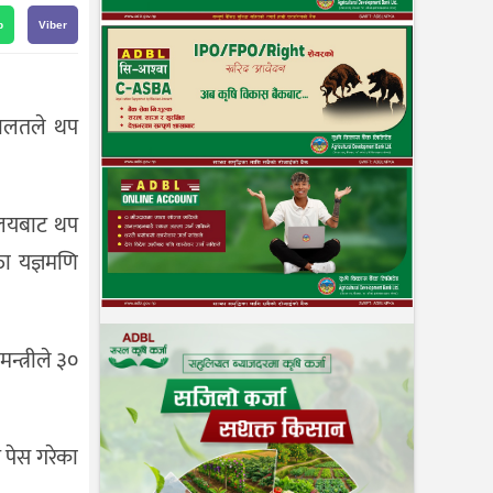
p
Viber
अदालतले थप
वालयबाट थप
ा यज्ञमणि
न्त्रीले ३०
पेस गरेका