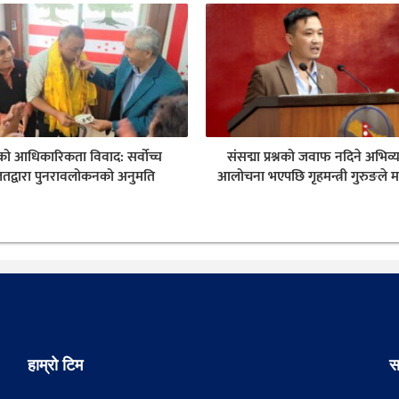
ेसको आधिकारिकता विवाद: सर्वोच्च
संसद्मा प्रश्नको जवाफ नदिने अभिव्
तद्वारा पुनरावलोकनको अनुमति
आलोचना भएपछि गृहमन्त्री गुरुङले म
हाम्रो टिम
स