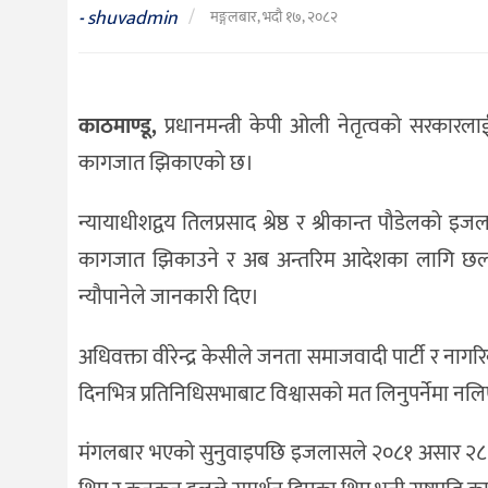
संस्कृति
shuvadmin
/
-
मङ्गलबार, भदौ १७, २०८२
विचार
देश
काठमाण्डू,
प्रधानमन्त्री केपी ओली नेतृत्वको सरकारल
राजनीति
कागजात झिकाएको छ।
न्यायाधीशद्वय तिलप्रसाद श्रेष्ठ र श्रीकान्त पौडेल
कागजात झिकाउने र अब अन्तरिम आदेशका लागि छलफल ग
न्यौपानेले जानकारी दिए।
अधिवक्ता वीरेन्द्र केसीले जनता समाजवादी पार्टी र नागरि
दिनभित्र प्रतिनिधिसभाबाट विश्वासको मत लिनुपर्नेमा नल
मंगलबार भएको सुनुवाइपछि इजलासले २०८१ असार २८ ग