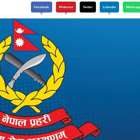
Facebook
Pinterest
Twitter
Linkedin
Whatsap
0
0
0