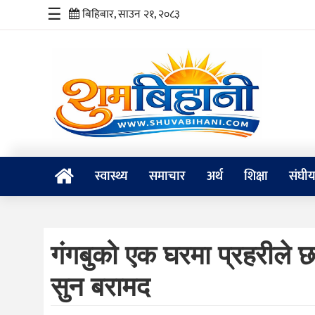
☰
बिहिबार, साउन २१, २०८३
स्वास्थ्य
समाचार
अर्थ
शिक्षा
स्वास्थ्य
समाचार
अर्थ
शिक्षा
संघी
संघीय
प्रविधि
गंगबुको एक घरमा प्रहरीले
जीवनशैली
सुन बरामद
दर्शन
/