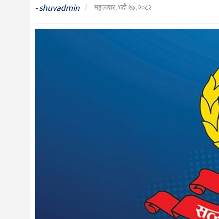
संस्कृति
shuvadmin
/
-
मङ्गलबार, भदौ १७, २०८२
विचार
देश
राजनीति