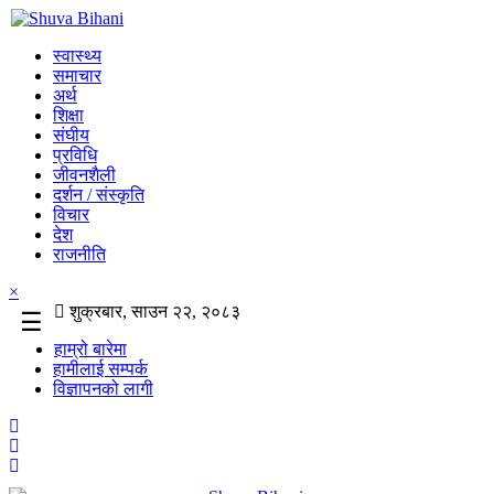
स्वास्थ्य
समाचार
अर्थ
शिक्षा
संघीय
प्रविधि
जीवनशैली
दर्शन / संस्कृति
विचार
देश
राजनीति
×
शुक्रबार, साउन २२, २०८३
☰
हाम्रो बारेमा
हामीलाई सम्पर्क
विज्ञापनको लागी