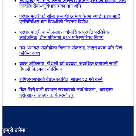
भदौदेखि पुनः आन्दोलनमा उत्रने शिक्षक महासंघको घोषणा, शिक्षा
ऐनदेखि सेवा–सुविधासम्मका माग अघि
प्रधानमन्त्रीको सीमा सम्बन्धी अभिव्यक्तिमा स्पष्टीकरण माग्दै
प्रतिनिधिसभामा विपक्षीको निरन्तर विरोध
प्रधानमन्त्री कार्यालयद्वारा चौमासिक प्रगति प्रतिवेदन
सार्वजनिक, तीन महिनामा ३८४ मन्त्रिपरिषद् निर्णय
मल अभावले सर्लाहीका किसान संकटमा, लाइन बस्दा पनि रित्तै
फर्किन बाध्य
बक्स अफिसमा ‘गौंथली’को दबदबा, सर्वाधिक कमाउने सातौं
नेपाली फिल्मको कीर्तिमान
राष्ट्रियसभाको बैठक स्थगित, साउन २७ गते बस्ने
बिल लिने बानी बसाल्न सरकारको नयाँ योजना, ‘करदाता
प्रोत्साहन उपहार कार्यक्रम’ शुरु
हाम्रो बारेमा