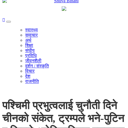
स्वास्थ्य
समाचार
अर्थ
शिक्षा
संघीय
प्रविधि
जीवनशैली
दर्शन / संस्कृति
विचार
देश
राजनीति
पश्चिमी प्रभुत्वलाई चुनौती दिने
चीनको संकेत, ट्रम्पले भने-पुटिन