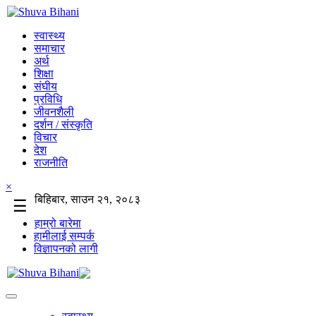
स्वास्थ्य
समाचार
अर्थ
शिक्षा
संघीय
प्रविधि
जीवनशैली
दर्शन / संस्कृति
विचार
देश
राजनीति
×
बिहिबार, साउन २१, २०८३
☰
हाम्रो बारेमा
हामीलाई सम्पर्क
विज्ञापनको लागी