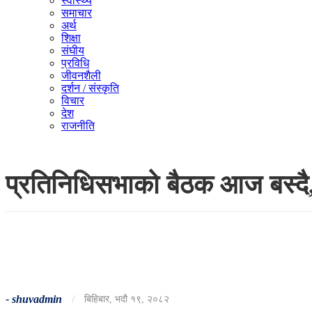
स्वास्थ्य
समाचार
अर्थ
शिक्षा
संघीय
प्रविधि
जीवनशैली
दर्शन / संस्कृति
विचार
देश
राजनीति
प्रतिनिधिसभाको बैठक आज बस्दै
-
shuvadmin
/
बिहिबार, भदौ १९, २०८२