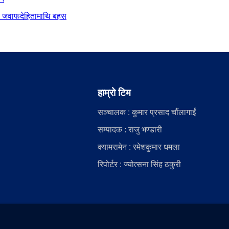
दीय जवाफदेहितामाथि बहस
हाम्रो टिम
सञ्चालक : कुमार प्रसाद चौंलागाईं
सम्पादक : राजु भण्डारी
क्यामरामेन : रमेशकुमार धमला
रिपोर्टर : ज्योत्सना सिंह ठकुरी