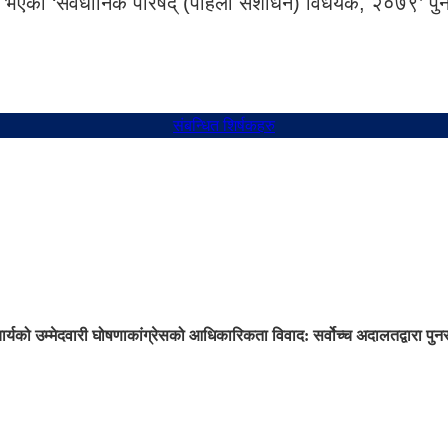
्ता भएको ‘संवैधानिक परिषद् (पहिलो संशोधन) विधेयक, २०७९’ पुनर्
संबन्धित शिर्षकहरु
ार्यको उम्मेदवारी घोषणा
कांग्रेसको आधिकारिकता विवाद: सर्वोच्च अदालतद्वारा प