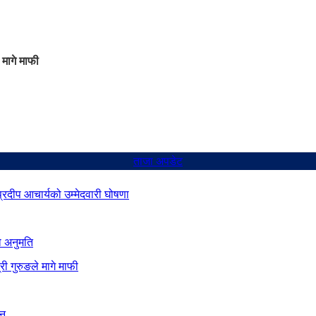
 मागे माफी
ताजा अपडेट
 प्रदीप आचार्यको उम्मेदवारी घोषणा
ो अनुमति
ी गुरुङले मागे माफी
ान