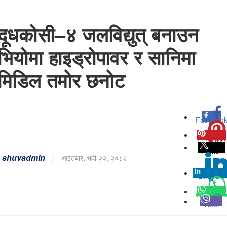
दूधकोसी–४ जलविद्युत् बनाउन
भियोमा हाइड्रोपावर र सानिमा
मिडिल तमोर छनोट
Faceboo
0
Pinterest
0
Twitter
-
shuvadmin
/
आइतबार, भदौ २२, २०८२
Linkedin
0
Whatsap
Viber