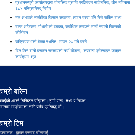
प्रधानमन्त्री कार्यालयद्वारा चौमासिक प्रगति प्रतिवेदन सार्वजनिक, तीन महिनामा
३८४ मन्त्रिपरिषद् निर्णय
मल अभावले सर्लाहीका किसान संकटमा, लाइन बस्दा पनि रित्तै फर्किन बाध्य
बक्स अफिसमा ‘गौंथली’को दबदबा, सर्वाधिक कमाउने सातौं नेपाली फिल्मको
कीर्तिमान
राष्ट्रियसभाको बैठक स्थगित, साउन २७ गते बस्ने
बिल लिने बानी बसाल्न सरकारको नयाँ योजना, ‘करदाता प्रोत्साहन उपहार
कार्यक्रम’ शुरु
हाम्रो बारेमा
तपाईंको आफ्नै डिजिटल पत्रिका। हामी सत्य, तथ्य र निष्पक्ष
समाचार सम्प्रेषणका लागि सदैव प्रतिबद्ध छौं।
हाम्रो टिम
सञ्चालक : कुमार प्रसाद चौंलागाईं