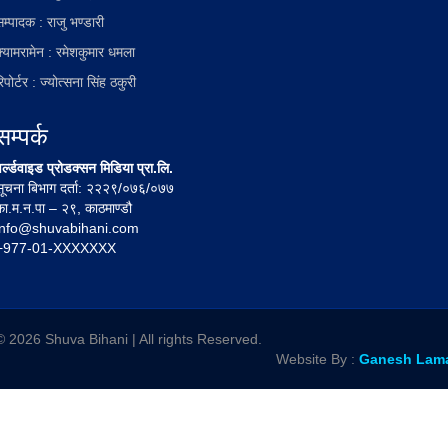
म्पादक : राजु भण्डारी
क्यामरामेन : रमेशकुमार धमला
िपोर्टर : ज्योत्सना सिंह ठकुरी
सम्पर्क
र्ल्डवाइड प्रोडक्सन मिडिया प्रा.लि.
सूचना बिभाग दर्ता: २२२९/०७६/०७७
का.म.न.पा – २९, काठमाण्डौ
info@shuvabihani.com
+977-01-XXXXXXX
© 2026 Shuva Bihani | All rights Reserved.
Website By :
Ganesh Lam