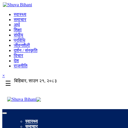
स्वास्थ्य
समाचार
अर्थ
शिक्षा
संघीय
प्रविधि
जीवनशैली
दर्शन / संस्कृति
विचार
देश
राजनीति
×
बिहिबार, साउन २१, २०८३
☰
स्वास्थ्य
समाचार