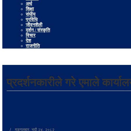
अर्थ
शिक्षा
संघीय
प्रविधि
जीवनशैली
दर्शन / संस्कृति
विचार
देश
राजनीति
प्रदर्शनकारीले गरे एमाले कार्
-
shuvadmin
/
मङ्गलबार, भदौ २४, २०८२