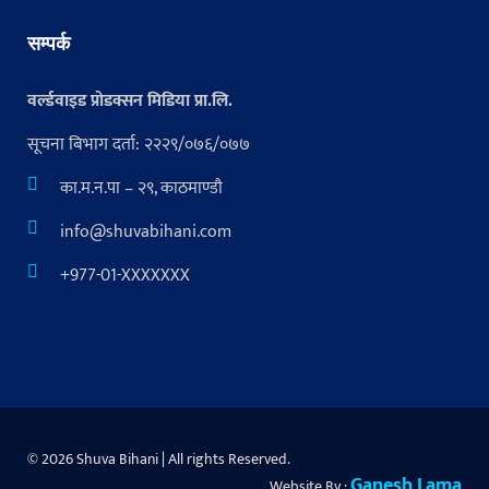
सम्पर्क
वर्ल्डवाइड प्रोडक्सन मिडिया प्रा.लि.
सूचना बिभाग दर्ता: २२२९/०७६/०७७
का.म.न.पा – २९, काठमाण्डौ
info@shuvabihani.com
+977-01-XXXXXXX
© 2026 Shuva Bihani | All rights Reserved.
Ganesh Lama
Website By :