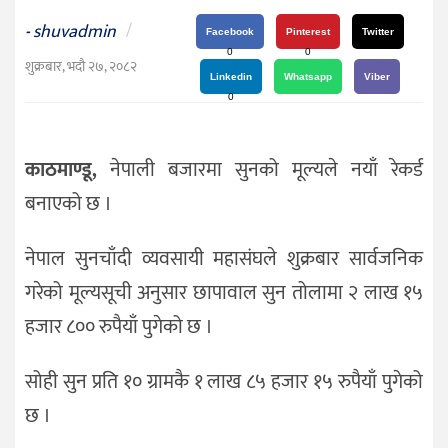
दर्शन
shuvadmin
/
-
/
Facebook
Pinterest
Twitter
0
0
संस्कृति
शुक्रबार, भदौ २७, २०८२
Linkedin
Whatsapp
Viber
विचार
0
देश
काठमाण्डू,
नेपाली बजारमा सुनको मूल्यले नयाँ रेकर्ड
राजनीति
बनाएको छ ।
नेपाल सुनचाँदी व्यवसायी महासंघले शुक्रबार सार्वजनिक
गरेको मूल्यसूची अनुसार छापावाल सुन तोलामा २ लाख १५
हजार ८०० रुपैयाँ पुगेको छ ।
सोही सुन प्रति १० ग्रामकै १ लाख ८५ हजार १५ रुपैयाँ पुगेको
छ ।