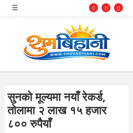
☰
स्वास्थ्य
समाचार
अर्थ
शिक्षा
सुनको मूल्यमा नयाँ रेकर्ड,
संघीय
तोलामा २ लाख १५ हजार
प्रविधि
८०० रुपैयाँ
जीवनशैली