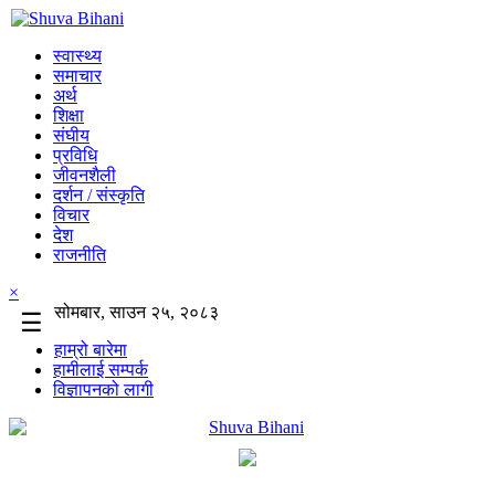
स्वास्थ्य
समाचार
अर्थ
शिक्षा
संघीय
प्रविधि
जीवनशैली
दर्शन / संस्कृति
विचार
देश
राजनीति
×
सोमबार, साउन २५, २०८३
☰
हाम्रो बारेमा
हामीलाई सम्पर्क
विज्ञापनको लागी