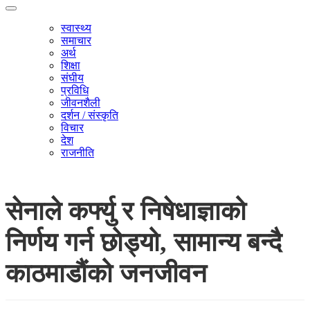
स्वास्थ्य
समाचार
अर्थ
शिक्षा
संघीय
प्रविधि
जीवनशैली
दर्शन / संस्कृति
विचार
देश
राजनीति
सेनाले कर्फ्यु र निषेधाज्ञाको
निर्णय गर्न छोड्यो, सामान्य बन्दै
काठमाडौंको जनजीवन