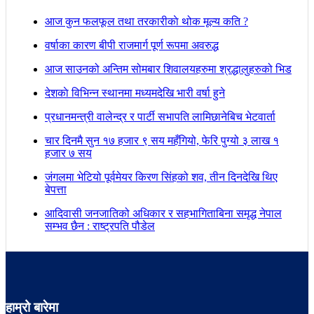
आज कुन फलफूल तथा तरकारीकाे थोक मूल्य कति ?
वर्षाका कारण बीपी राजमार्ग पूर्ण रूपमा अवरुद्ध
आज साउनको अन्तिम सोमबार शिवालयहरुमा श्रद्धालुहरुको भिड
देशकाे विभिन्न स्थानमा मध्यमदेखि भारी वर्षा हुने
प्रधानमन्त्री वालेन्द्र र पार्टी सभापति लामिछानेबिच भेटवार्ता
चार दिनमै सुन १७ हजार ९ सय महँगियो, फेरि पुग्यो ३ लाख १
हजार ७ सय
जंगलमा भेटियो पूर्वमेयर किरण सिंहको शव, तीन दिनदेखि थिए
बेपत्ता
आदिवासी जनजातिको अधिकार र सहभागिताबिना समृद्ध नेपाल
सम्भव छैन : राष्ट्रपति पौडेल
हाम्रो बारेमा