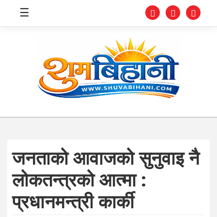
☰
स्वास्थ्य
समाचार
अर्थ
शिक्षा
जनताको आवाजको सुनुवाइ नै
संघीय
लोकतन्त्रको आत्मा :
प्रविधि
प्रधानमन्त्री कार्की
जीवनशैली