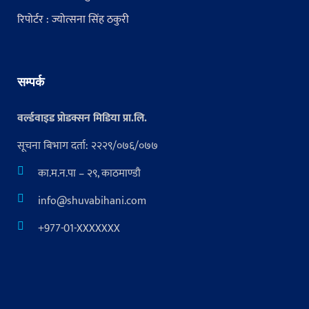
रिपोर्टर : ज्योत्सना सिंह ठकुरी
सम्पर्क
वर्ल्डवाइड प्रोडक्सन मिडिया प्रा.लि.
सूचना बिभाग दर्ता: २२२९/०७६/०७७
का.म.न.पा – २९, काठमाण्डौ
info@shuvabihani.com
+977-01-XXXXXXX