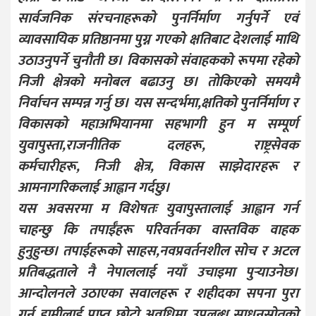
सार्वजनिक संरचनाहरूको पुनर्निर्माण गर्नुपर्ने एवं
व्यावसायिक प्रतिष्ठानमा पुग्न गएको क्षतिबाट देशलाई माथि
उठाउनुपर्ने चुनौती छ। विकासको संवाहकको रूपमा रहेको
निजी क्षेत्रको मनोबल बढाउनु छ। तोकिएको समयमै
निर्वाचन सम्पन्न गर्नु छ। यस सन्दर्भमा,क्षतिको पुनर्निर्माण र
विकासको महाअभियानमा सहभागी हुन म सम्पूर्ण
युवापुस्ता,राजनीतिक दलहरू, राष्ट्रसेवक
कर्मचारीहरू, निजी क्षेत्र, विकास साझेदारहरू र
आमनागरिकलाई आह्वान गर्दछु।
यस अवसरमा म विशेषतः युवापुस्तालाई आह्वान गर्न
चाहन्छु कि तपाईँहरू परिवर्तनका वास्तविक वाहक
हुनुहुन्छ। तपाईहरूको साहस,नवप्रवर्तनशील सोच र अटल
प्रतिबद्धताले नै नेपाललाई नयाँ उचाइमा पुर्‍याउनेछ।
आन्दोलनले उठाएका सवालहरू र शहीदका सपना पुरा
गर्न हामीलाई प्राप्त छोटो अवधिमा उपलब्ध साधनस्रोतको