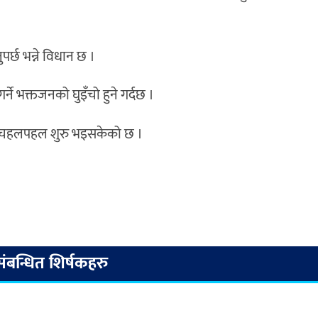
र्छ भन्ने विधान छ ।
्ने भक्तजनको घुइँचो हुने गर्दछ ।
ष चहलपहल शुरु भइसकेको छ ।
संबन्धित शिर्षकहरु