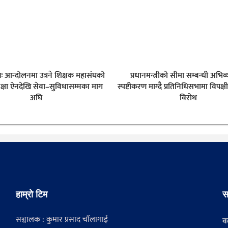
नः आन्दोलनमा उत्रने शिक्षक महासंघको
प्रधानमन्त्रीको सीमा सम्बन्धी अभिव्
क्षा ऐनदेखि सेवा–सुविधासम्मका माग
स्पष्टीकरण माग्दै प्रतिनिधिसभामा विपक्ष
अघि
विरोध
हाम्रो टिम
स
सञ्चालक : कुमार प्रसाद चौंलागाईं
वर