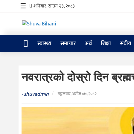
☰
शनिबार, साउन २३, २०८३
स्वास्थ्य
समाचार
अर्थ
शिक्षा
संघीय
स्वास्थ्य
समाचार
नवरात्रको दोस्रो दिन ब्रह्म
अर्थ
शिक्षा
shuvadmin
/
-
मङ्गलबार, असोज ०७, २०८२
संघीय
प्रविधि
जीवनशैली