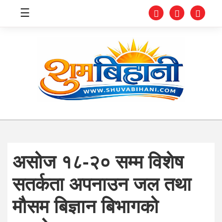
☰
स्वास्थ्य
समाचार
अर्थ
शिक्षा
असोज १८-२० सम्म विशेष
संघीय
सतर्कता अपनाउन जल तथा
प्रविधि
मौसम बिज्ञान बिभागको
जीवनशैली