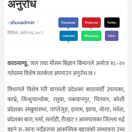
अनुरोध
दर्शन
/
संस्कृति
shuvadmin
/
-
Facebook
Pinterest
Twitter
विचार
0
0
बिहिबार, असोज १६, २०८२
Linkedin
Whatsapp
Viber
देश
0
राजनीति
काठमाण्डू,
जल तथा मौसम बिज्ञान बिभागले असोज १८–२०
गतेसम्म विशेष सतर्कता अपनाउन अनुरोध छ ।
विभागले विशेष गरी वागमती प्रदेशका काठमाडौँ उपत्यका,
काभ्रे, सिन्धुपाल्चोक, रसुवा, मकवानपुर, चितवन, कोशी
प्रदेशका संखुवासभा, ताप्लेजुङ, इलाम, झापा, मोरङ, मधेश,
प्रदेशका बारा, पर्सा, सर्लाही, रौतहट र आसपासका जिल्ला भई
बहने स–साना नदीहरुमा आकस्मिक बहावको सम्भावना उच्च