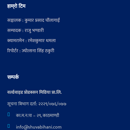
हाम्रो टिम
सञ्चालक : कुमार प्रसाद चौंलागाईं
सम्पादक : राजु भण्डारी
क्यामरामेन : रमेशकुमार धमला
रिपोर्टर : ज्योत्सना सिंह ठकुरी
सम्पर्क
वर्ल्डवाइड प्रोडक्सन मिडिया प्रा.लि.
सूचना बिभाग दर्ता: २२२९/०७६/०७७
का.म.न.पा – २९, काठमाण्डौ
info@shuvabihani.com