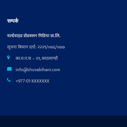
सम्पर्क
वर्ल्डवाइड प्रोडक्सन मिडिया प्रा.लि.
सूचना बिभाग दर्ता: २२२९/०७६/०७७
का.म.न.पा – २९, काठमाण्डौ
info@shuvabihani.com
+977-01-XXXXXXX