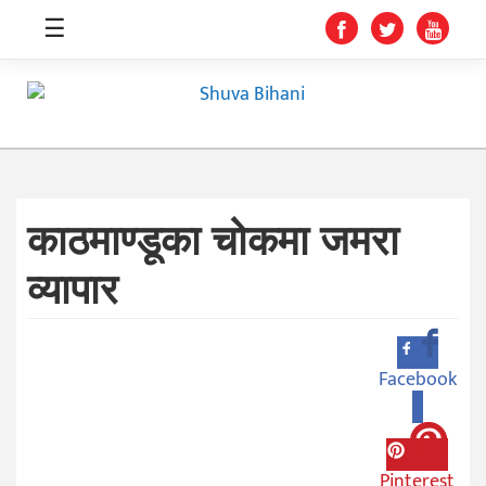
☰
काठमाण्डूका चोकमा जमरा
स्वास्थ्य
व्यापार
समाचार
अर्थ
शिक्षा
Facebook
0
संघीय
प्रविधि
Pinterest