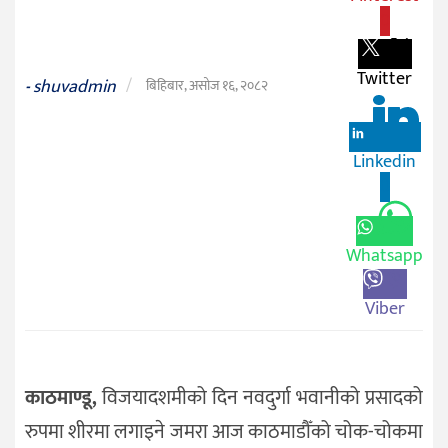
0
जीवनशैली
दर्शन
Twitter
shuvadmin
/
/
-
बिहिबार, असोज १६, २०८२
संस्कृति
विचार
Linkedin
0
देश
राजनीति
Whatsapp
Viber
काठमाण्डू,
विजयादशमीको दिन नवदुर्गा भवानीको प्रसादको
रुपमा शीरमा लगाइने जमरा आज काठमाडौँको चोक-चोकमा