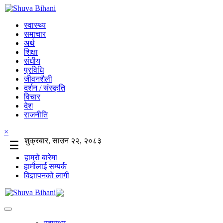
स्वास्थ्य
समाचार
अर्थ
शिक्षा
संघीय
प्रविधि
जीवनशैली
दर्शन / संस्कृति
विचार
देश
राजनीति
×
शुक्रबार, साउन २२, २०८३
☰
हाम्रो बारेमा
हामीलाई सम्पर्क
विज्ञापनको लागी