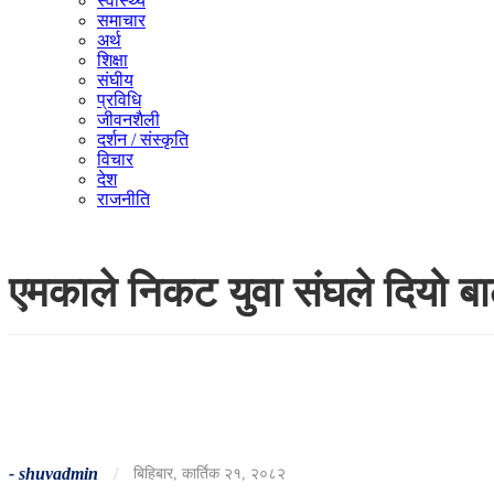
स्वास्थ्य
समाचार
अर्थ
शिक्षा
संघीय
प्रविधि
जीवनशैली
दर्शन / संस्कृति
विचार
देश
राजनीति
एमकाले निकट युवा संघले दियो बाले
-
shuvadmin
/
बिहिबार, कार्तिक २१, २०८२