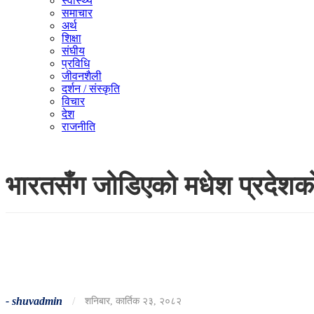
स्वास्थ्य
समाचार
अर्थ
शिक्षा
संघीय
प्रविधि
जीवनशैली
दर्शन / संस्कृति
विचार
देश
राजनीति
भारतसँग जोडिएको मधेश प्रदेशको सी
-
shuvadmin
/
शनिबार, कार्तिक २३, २०८२