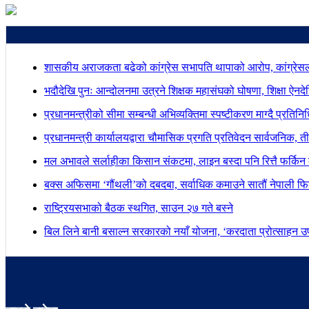
शासकीय अराजकता बढेको कांग्रेस सभापति थापाको आरोप, कांग्रेसल
भदौदेखि पुनः आन्दोलनमा उत्रने शिक्षक महासंघको घोषणा, शिक्षा ऐनद
प्रधानमन्त्रीको सीमा सम्बन्धी अभिव्यक्तिमा स्पष्टीकरण माग्दै प्रतिन
प्रधानमन्त्री कार्यालयद्वारा चौमासिक प्रगति प्रतिवेदन सार्वजनिक, त
मल अभावले सर्लाहीका किसान संकटमा, लाइन बस्दा पनि रित्तै फर्किन 
बक्स अफिसमा ‘गौंथली’को दबदबा, सर्वाधिक कमाउने सातौं नेपाली फिल
राष्ट्रियसभाको बैठक स्थगित, साउन २७ गते बस्ने
बिल लिने बानी बसाल्न सरकारको नयाँ योजना, ‘करदाता प्रोत्साहन उपह