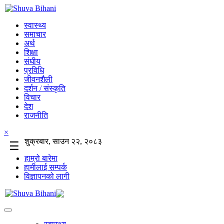
स्वास्थ्य
समाचार
अर्थ
शिक्षा
संघीय
प्रविधि
जीवनशैली
दर्शन / संस्कृति
विचार
देश
राजनीति
×
शुक्रबार, साउन २२, २०८३
☰
हाम्रो बारेमा
हामीलाई सम्पर्क
विज्ञापनको लागी