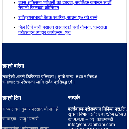
बक्स अफिसमा ‘गौंथली’को दबदबा, सर्वाधिक कमाउने सातौं
नेपाली फिल्मको कीर्तिमान
राष्ट्रियसभाको बैठक स्थगित, साउन २७ गते बस्ने
बिल लिने बानी बसाल्न सरकारको नयाँ योजना, ‘करदाता
प्रोत्साहन उपहार कार्यक्रम’ शुरु
हाम्रो बारेमा
तपाईंको आफ्नै डिजिटल पत्रिका। हामी सत्य, तथ्य र निष्पक्ष
समाचार सम्प्रेषणका लागि सदैव प्रतिबद्ध छौं।
हाम्रो टिम
सम्पर्क
सञ्चालक : कुमार प्रसाद चौंलागाईं
वर्ल्डवाइड प्रोडक्सन मिडिया प्रा.लि.
सूचना बिभाग दर्ता: २२२९/०७६/०७७
सम्पादक : राजु भण्डारी
का.म.न.पा – २९, काठमाण्डौ
info@shuvabihani.com
क्यामरामेन : रमेशकुमार धमला