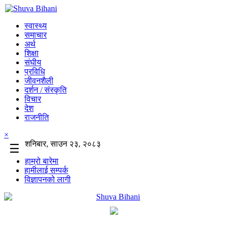
स्वास्थ्य
समाचार
अर्थ
शिक्षा
संघीय
प्रविधि
जीवनशैली
दर्शन / संस्कृति
विचार
देश
राजनीति
×
शनिबार, साउन २३, २०८३
☰
हाम्रो बारेमा
हामीलाई सम्पर्क
विज्ञापनको लागी