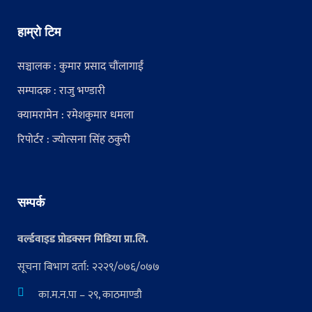
हाम्रो टिम
सञ्चालक : कुमार प्रसाद चौंलागाईं
सम्पादक : राजु भण्डारी
क्यामरामेन : रमेशकुमार धमला
रिपोर्टर : ज्योत्सना सिंह ठकुरी
सम्पर्क
वर्ल्डवाइड प्रोडक्सन मिडिया प्रा.लि.
सूचना बिभाग दर्ता: २२२९/०७६/०७७
का.म.न.पा – २९, काठमाण्डौ