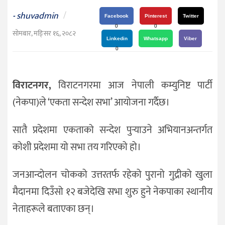
दर्शन
shuvadmin
/
-
/
Facebook
Pinterest
Twitter
0
0
संस्कृति
सोमबार, मङि्सर १६, २०८२
Linkedin
Whatsapp
Viber
विचार
0
देश
विराटनगर,
विराटनगरमा आज नेपाली कम्युनिष्ट पार्टी
राजनीति
(नेकपा)ले ‘एकता सन्देश सभा’ आयोजना गर्दैछ।
सातै प्रदेशमा एकताको सन्देश पुर्‍याउने अभियानअन्तर्गत
कोशी प्रदेशमा यो सभा तय गरिएको हो।
जनआन्दोलन चोकको उत्तरतर्फ रहेको पुरानो गुद्रीको खुला
मैदानमा दिउँसो १२ बजेदेखि सभा शुरु हुने नेकपाका स्थानीय
नेताहरूले बताएका छन्।