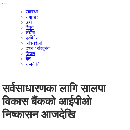
स्वास्थ्य
समाचार
अर्थ
शिक्षा
संघीय
प्रविधि
जीवनशैली
दर्शन / संस्कृति
विचार
देश
राजनीति
सर्वसाधारणका लागि सालपा
विकास बैंकको आईपीओ
निष्कासन आजदेखि