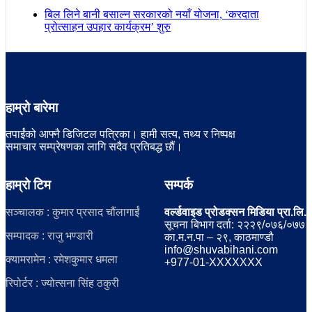
बिल लिने बानी बसाल्न सरकारको नयाँ योजना, ‘करदाता
प्रोत्साहन उपहार कार्यक्रम’ शुरु
हाम्रो बारेमा
तपाईंको आफ्नै डिजिटल पत्रिका। हामी सत्य, तथ्य र निष्पक्ष
समाचार सम्प्रेषणका लागि सदैव प्रतिबद्ध छौं।
हाम्रो टिम
सम्पर्क
सञ्चालक : कुमार प्रसाद चौंलागाईं
वर्ल्डवाइड प्रोडक्सन मिडिया प्रा.लि.
सूचना बिभाग दर्ता: २२२९/०७६/०७७
सम्पादक : राजु भण्डारी
का.म.न.पा – २९, काठमाण्डौ
info@shuvabihani.com
क्यामरामेन : रमेशकुमार धमला
+977-01-XXXXXXX
रिपोर्टर : ज्योत्सना सिंह ठकुरी