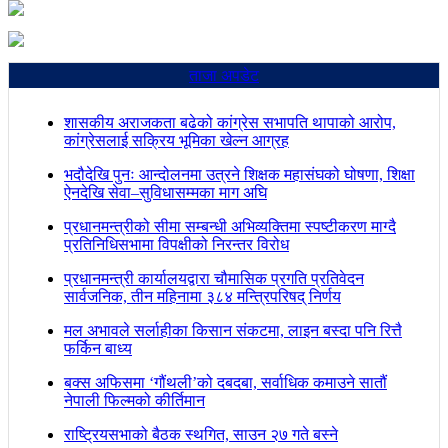
ताजा अपडेट
शासकीय अराजकता बढेको कांग्रेस सभापति थापाको आरोप,
कांग्रेसलाई सक्रिय भूमिका खेल्न आग्रह
भदौदेखि पुनः आन्दोलनमा उत्रने शिक्षक महासंघको घोषणा, शिक्षा
ऐनदेखि सेवा–सुविधासम्मका माग अघि
प्रधानमन्त्रीको सीमा सम्बन्धी अभिव्यक्तिमा स्पष्टीकरण माग्दै
प्रतिनिधिसभामा विपक्षीको निरन्तर विरोध
प्रधानमन्त्री कार्यालयद्वारा चौमासिक प्रगति प्रतिवेदन
सार्वजनिक, तीन महिनामा ३८४ मन्त्रिपरिषद् निर्णय
मल अभावले सर्लाहीका किसान संकटमा, लाइन बस्दा पनि रित्तै
फर्किन बाध्य
बक्स अफिसमा ‘गौंथली’को दबदबा, सर्वाधिक कमाउने सातौं
नेपाली फिल्मको कीर्तिमान
राष्ट्रियसभाको बैठक स्थगित, साउन २७ गते बस्ने