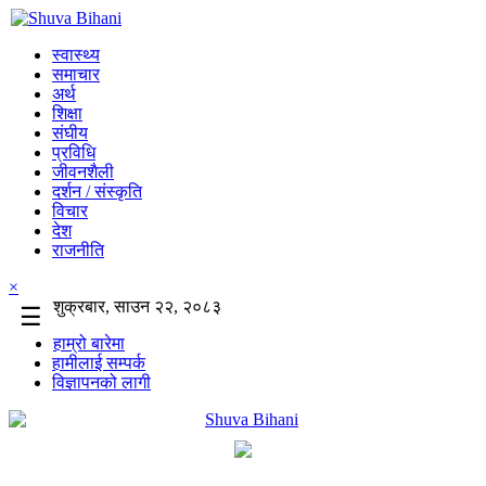
स्वास्थ्य
समाचार
अर्थ
शिक्षा
संघीय
प्रविधि
जीवनशैली
दर्शन / संस्कृति
विचार
देश
राजनीति
×
शुक्रबार, साउन २२, २०८३
☰
हाम्रो बारेमा
हामीलाई सम्पर्क
विज्ञापनको लागी