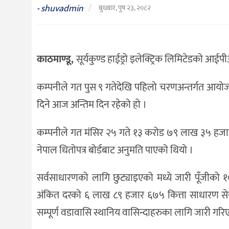
संस्कृति
shuvadmin
/
-
बुधबार, पुष २३, २०८२
विचार
देश
काठमाण्डू,
सूर्यकुण्ड हाईड्रो इलेक्ट्रिक लिमिटेडको 
राजनीति
कम्पनीले गत पुस ९ गतेदेखि पहिलो चरणअन्तर्गत आयोजन
दिने आज अन्तिम दिन रहेको हो ।
कम्पनीले गत मंसिर २५ गते १३ करोड ७९ लाख ३५ हजार
नेपाल धितोपत्र बोर्डबाट अनुमति पाएको थियो ।
सर्वसाधारणको लागि छुट्याइएको मध्ये जारी पूँजीको
अंकित दरको ६ लाख ८९ हजार ६७५ कित्ता साधारण सेयर आ
सम्पूर्ण वडावासि स्थानिय वासिन्दाहरुका लागि जारी गर