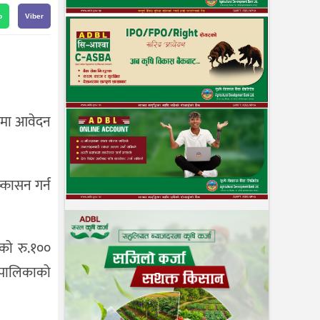
p
Viber
ीओमा आवेदन
्कासन गर्न
रको रु.१००
ँउपालिकाको