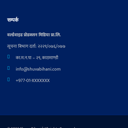
सम्पर्क
वर्ल्डवाइड प्रोडक्सन मिडिया प्रा.लि.
सूचना बिभाग दर्ता: २२२९/०७६/०७७
का.म.न.पा – २९, काठमाण्डौ
info@shuvabihani.com
+977-01-XXXXXXX