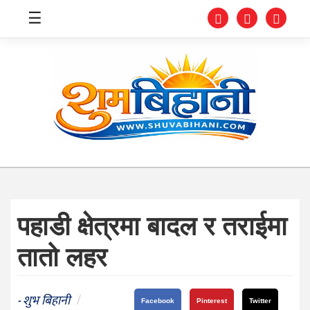
☰
स्वास्थ्य
समाचार
अर्थ
शिक्षा
पहाडी क्षेत्रमा बादल र तराईमा
संघीय
तातो लहर
प्रविधि
जीवनशैली
शुभ बिहानी
/
-
Facebook
Pinterest
Twitter