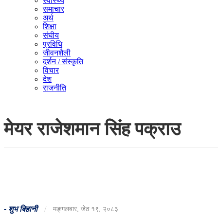
स्वास्थ्य
समाचार
अर्थ
शिक्षा
संघीय
प्रविधि
जीवनशैली
दर्शन / संस्कृति
विचार
देश
राजनीति
मेयर राजेशमान सिंह पक्राउ
-
शुभ बिहानी
/
मङ्गलबार, जेठ १९, २०८३