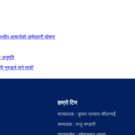
 प्रदीप आचार्यको उम्मेदवारी घोषणा
ो अनुमति
ी गुरुङले मागे माफी
हाम्रो टिम
सञ्चालक : कुमार प्रसाद चौंलागाईं
सम्पादक : राजु भण्डारी
क्यामरामेन : रमेशकुमार धमला