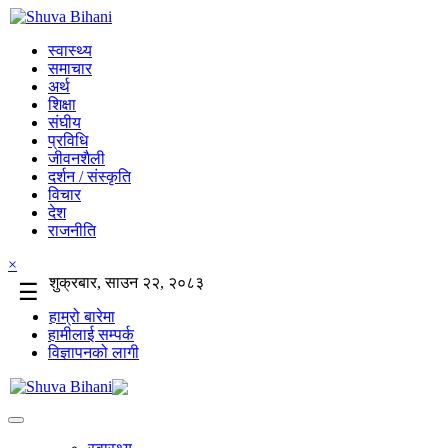
स्वास्थ्य
समाचार
अर्थ
शिक्षा
संघीय
प्रविधि
जीवनशैली
दर्शन / संस्कृति
विचार
देश
राजनीति
×
शुक्रबार, साउन २२, २०८३
☰
हाम्रो बारेमा
हामीलाई सम्पर्क
विज्ञापनको लागी