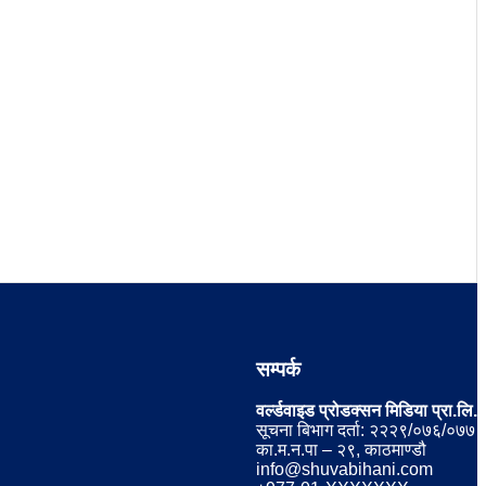
सम्पर्क
वर्ल्डवाइड प्रोडक्सन मिडिया प्रा.लि.
सूचना बिभाग दर्ता: २२२९/०७६/०७७
का.म.न.पा – २९, काठमाण्डौ
info@shuvabihani.com