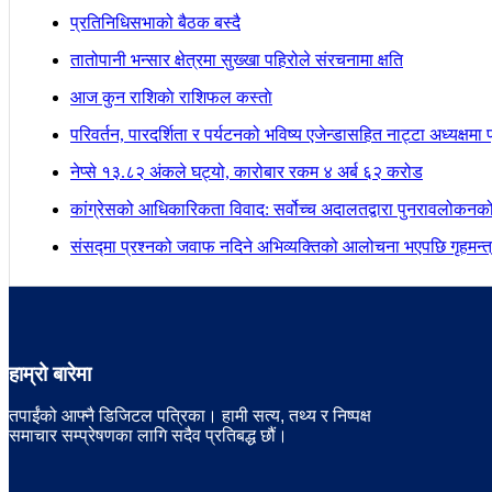
प्रतिनिधिसभाको बैठक बस्दै
तातोपानी भन्सार क्षेत्रमा सुख्खा पहिरोले संरचनामा क्षति
आज कुन राशिकाे राशिफल कस्ताे
परिवर्तन, पारदर्शिता र पर्यटनको भविष्य एजेन्डासहित नाट्टा अध्यक्षमा
नेप्से १३.८२ अंकले घट्यो, कारोबार रकम ४ अर्ब ६२ करोड
कांग्रेसको आधिकारिकता विवाद: सर्वोच्च अदालतद्वारा पुनरावलोकनक
संसद्मा प्रश्नको जवाफ नदिने अभिव्यक्तिको आलोचना भएपछि गृहमन्त्र
हाम्रो बारेमा
तपाईंको आफ्नै डिजिटल पत्रिका। हामी सत्य, तथ्य र निष्पक्ष
समाचार सम्प्रेषणका लागि सदैव प्रतिबद्ध छौं।