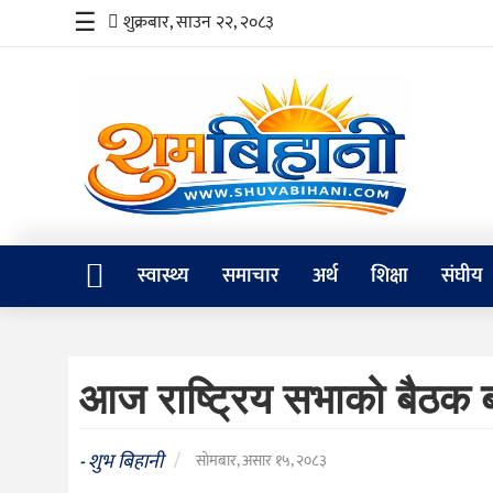
☰
शुक्रबार, साउन २२, २०८३
स्वास्थ्य
समाचार
अर्थ
शिक्षा
स्वास्थ्य
समाचार
अर्थ
शिक्षा
संघीय
संघीय
प्रविधि
आज राष्ट्रिय सभाको बैठक ब
जीवनशैली
दर्शन
शुभ बिहानी
/
-
सोमबार, असार १५, २०८३
/