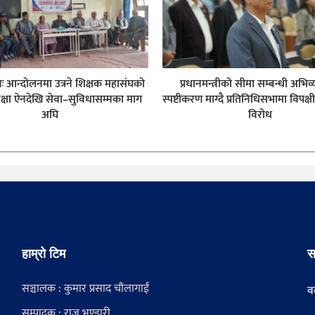
नः आन्दोलनमा उत्रने शिक्षक महासंघको
प्रधानमन्त्रीको सीमा सम्बन्धी अभिव्
क्षा ऐनदेखि सेवा–सुविधासम्मका माग
स्पष्टीकरण माग्दै प्रतिनिधिसभामा विपक्ष
अघि
विरोध
हाम्रो टिम
स
सञ्चालक : कुमार प्रसाद चौंलागाईं
वर
सम्पादक : राजु भण्डारी