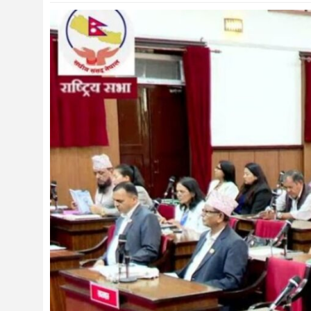
संस्कृति
विचार
देश
राजनीति