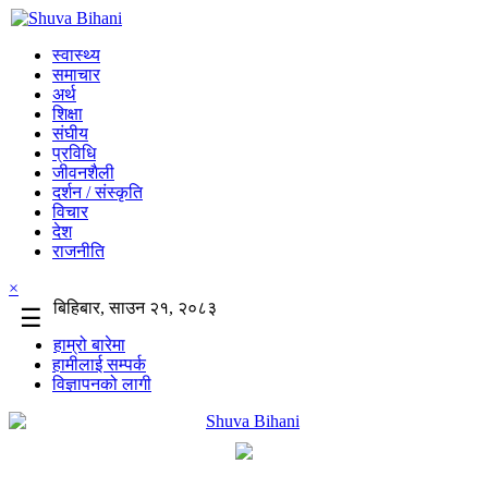
स्वास्थ्य
समाचार
अर्थ
शिक्षा
संघीय
प्रविधि
जीवनशैली
दर्शन / संस्कृति
विचार
देश
राजनीति
×
बिहिबार, साउन २१, २०८३
☰
हाम्रो बारेमा
हामीलाई सम्पर्क
विज्ञापनको लागी