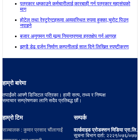
पत्रकार धम्काउने कर्मचारीलाई कारबाही गर्न पत्रकार महासंघको
माग
होटेल तथा रेस्टुरेन्टहरूमा अव्यवस्थित रुपमा हुक्का,चुरोट पिउन
नपाइने
बजार अनुगमन गरी मूल्य नियन्त्रणमा हस्तक्षेप गर्न आग्रह
झण्डै डेढ दर्जन निर्माण कम्पनीलाई सात दिने लिखित स्पष्टीकरण
हाम्रो बारेमा
तपाईंको आफ्नै डिजिटल पत्रिका। हामी सत्य, तथ्य र निष्पक्ष
समाचार सम्प्रेषणका लागि सदैव प्रतिबद्ध छौं।
हाम्रो टिम
सम्पर्क
सञ्चालक : कुमार प्रसाद चौंलागाईं
वर्ल्डवाइड प्रोडक्सन मिडिया प्रा.लि.
सूचना बिभाग दर्ता: २२२९/०७६/०७७