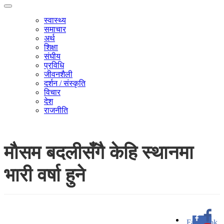
स्वास्थ्य
समाचार
अर्थ
शिक्षा
संघीय
प्रविधि
जीवनशैली
दर्शन / संस्कृति
विचार
देश
राजनीति
माैसम बदलीसँगै केहि स्थानमा
भारी वर्षा हुने
Facebook
0