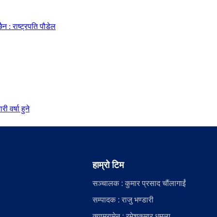
 : राष्ट्रपति पौडेल
 वर्षा हुने
हाम्रो टिम
सञ्चालक : कुमार प्रसाद चौंलागाईं
सम्पादक : राजु भण्डारी
क्यामरामेन : रमेशकुमार धमला