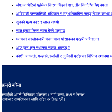
जंगलमा भेटियो पूर्वमेयर किरण सिंहको शव, तीन दिनदेखि थिए बेपत्ता
आदिवासी जनजातिको अधिकार र सहभागिताबिना समृद्ध नेपाल सम्भव छैन
सुनकाे मूल्य बढेर ३ लाख नाघ्याे
सात हजार लिएर ग्यास बेच्ने पक्राउ
ग्यासकाे कालोबजारी राेक्न सादा पोसाकका प्रहरी परिचालन
आज कुन-कुन स्थानमा सडक अवरुद्ध ?
कोशी, बागमती, गण्डकी,कर्णाली र लुम्बिनी प्रदेशका विभिन्न स्थानमा भारी
हाम्रो बारेमा
तपाईंको आफ्नै डिजिटल पत्रिका। हामी सत्य, तथ्य र निष्पक्ष
समाचार सम्प्रेषणका लागि सदैव प्रतिबद्ध छौं।