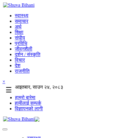
स्वास्थ्य
समाचार
अर्थ
शिक्षा
संघीय
प्रविधि
जीवनशैली
दर्शन / संस्कृति
विचार
देश
राजनीति
×
आइतबार, साउन २४, २०८३
☰
हाम्रो बारेमा
हामीलाई सम्पर्क
विज्ञापनको लागी