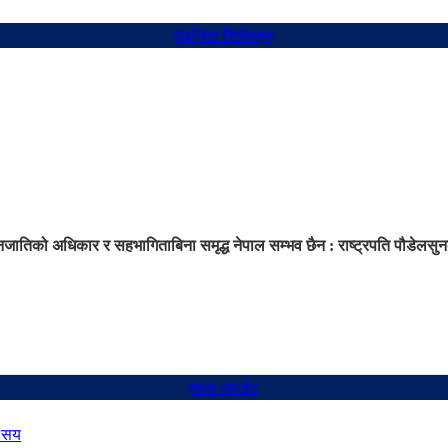
संबन्धित शिर्षकहरु
ातिको अधिकार र सहभागिताबिना समृद्ध नेपाल सम्भव छैन : राष्ट्रपति पौडेल
सुन
ताजा अपडेट
७ सय