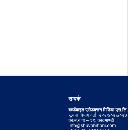
सम्पर्क
वर्ल्डवाइड प्रोडक्सन मिडिया प्रा.लि.
सूचना बिभाग दर्ता: २२२९/०७६/०७७
का.म.न.पा – २९, काठमाण्डौ
info@shuvabihani.com