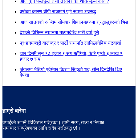
आज कुन फलफूल तथा तरकारीकाे थोक मूल्य कति ?
वर्षाका कारण बीपी राजमार्ग पूर्ण रूपमा अवरुद्ध
आज साउनको अन्तिम सोमबार शिवालयहरुमा श्रद्धालुहरुको भिड
देशकाे विभिन्न स्थानमा मध्यमदेखि भारी वर्षा हुने
प्रधानमन्त्री वालेन्द्र र पार्टी सभापति लामिछानेबिच भेटवार्ता
चार दिनमै सुन १७ हजार ९ सय महँगियो, फेरि पुग्यो ३ लाख १
हजार ७ सय
जंगलमा भेटियो पूर्वमेयर किरण सिंहको शव, तीन दिनदेखि थिए
बेपत्ता
हाम्रो बारेमा
तपाईंको आफ्नै डिजिटल पत्रिका। हामी सत्य, तथ्य र निष्पक्ष
समाचार सम्प्रेषणका लागि सदैव प्रतिबद्ध छौं।