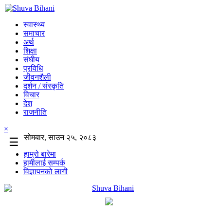
स्वास्थ्य
समाचार
अर्थ
शिक्षा
संघीय
प्रविधि
जीवनशैली
दर्शन / संस्कृति
विचार
देश
राजनीति
×
सोमबार, साउन २५, २०८३
☰
हाम्रो बारेमा
हामीलाई सम्पर्क
विज्ञापनको लागी