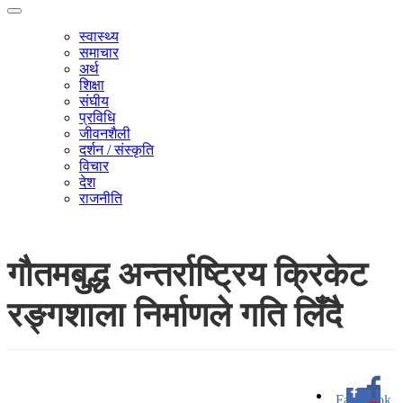
स्वास्थ्य
समाचार
अर्थ
शिक्षा
संघीय
प्रविधि
जीवनशैली
दर्शन / संस्कृति
विचार
देश
राजनीति
गौतमबुद्ध अन्तर्राष्ट्रिय क्रिकेट
रङ्गशाला निर्माणले गति लिँदै
Facebook
0