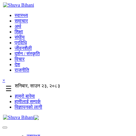
स्वास्थ्य
समाचार
अर्थ
शिक्षा
संघीय
प्रविधि
जीवनशैली
दर्शन / संस्कृति
विचार
देश
राजनीति
×
शनिबार, साउन २३, २०८३
☰
हाम्रो बारेमा
हामीलाई सम्पर्क
विज्ञापनको लागी