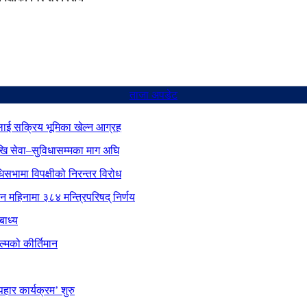
ताजा अपडेट
ाई सक्रिय भूमिका खेल्न आग्रह
ेखि सेवा–सुविधासम्मका माग अघि
िधिसभामा विपक्षीको निरन्तर विरोध
ीन महिनामा ३८४ मन्त्रिपरिषद् निर्णय
बाध्य
्मको कीर्तिमान
ार कार्यक्रम’ शुरु