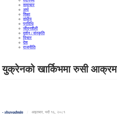
स्वास्थ्य
समाचार
अर्थ
शिक्षा
संघीय
प्रविधि
जीवनशैली
दर्शन / संस्कृति
विचार
देश
राजनीति
युक्रेनको खार्किभमा रुसी आक्रम
-
shuvadmin
/
आइतबार, भदौ १६, २०८१