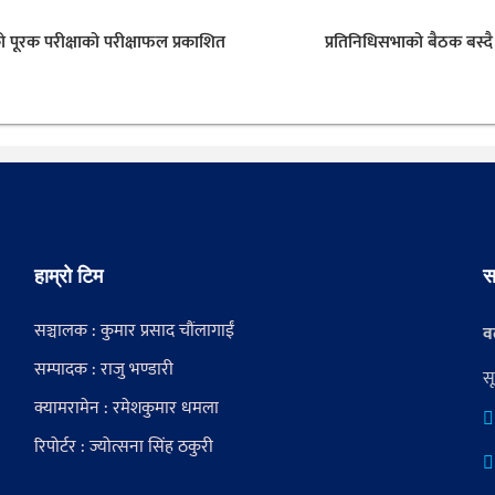
ो पूरक परीक्षाको परीक्षाफल प्रकाशित
प्रतिनिधिसभाको बैठक बस्दै
हाम्रो टिम
स
सञ्चालक : कुमार प्रसाद चौंलागाईं
वर
सम्पादक : राजु भण्डारी
स
क्यामरामेन : रमेशकुमार धमला
रिपोर्टर : ज्योत्सना सिंह ठकुरी