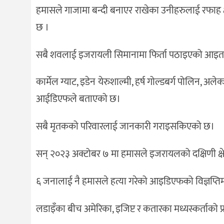
दर्शन
हमासले गाजामा बन्दी बनाएर राखेका उनीहरुलाई रफाह क्
/
छ ।
संस्कृति
विचार
सबै शवलाई इजरायली सिमानामा फिर्ता पठाइएको आइतबा
देश
कार्मेल ग्याट, इडेन येरुशाल्मी, हर्ष गोल्डबर्ग पोलिन, अ
राजनीति
आईडिएफले बताएको छ।
सबै मृतकको परिवारलाई जानकारी गराइसकिएको छ।
सन् २०२३ अक्टोबर ७ मा हमासले इजरायलको दक्षिणी क्
६ जनालाई नै हमासले हत्या गरेको आइडिएफको विज्ञप्ति
लडाइँका बीच अमेरिका, इजिप्ट र कतारका मध्यस्कर्ताको 