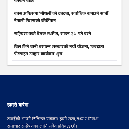
फर्किन बाध्य
बक्स अफिसमा ‘गौंथली’को दबदबा, सर्वाधिक कमाउने सातौं
नेपाली फिल्मको कीर्तिमान
राष्ट्रियसभाको बैठक स्थगित, साउन २७ गते बस्ने
बिल लिने बानी बसाल्न सरकारको नयाँ योजना, ‘करदाता
प्रोत्साहन उपहार कार्यक्रम’ शुरु
हाम्रो बारेमा
तपाईंको आफ्नै डिजिटल पत्रिका। हामी सत्य, तथ्य र निष्पक्ष
समाचार सम्प्रेषणका लागि सदैव प्रतिबद्ध छौं।