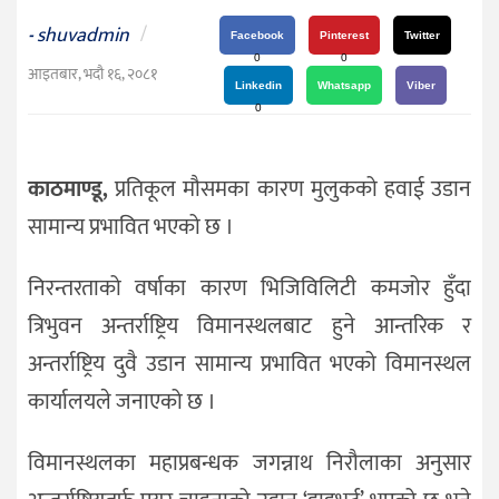
दर्शन
shuvadmin
/
-
/
Facebook
Pinterest
Twitter
0
0
संस्कृति
आइतबार, भदौ १६, २०८१
Linkedin
Whatsapp
Viber
विचार
0
देश
काठमाण्डू,
प्रतिकूल मौसमका कारण मुलुकको हवाई उडान
राजनीति
सामान्य प्रभावित भएको छ ।
निरन्तरताको वर्षाका कारण भिजिविलिटी कमजोर हुँदा
त्रिभुवन अन्तर्राष्ट्रिय विमानस्थलबाट हुने आन्तरिक र
अन्तर्राष्ट्रिय दुवै उडान सामान्य प्रभावित भएको विमानस्थल
कार्यालयले जनाएको छ ।
विमानस्थलका महाप्रबन्धक जगन्नाथ निरौलाका अनुसार