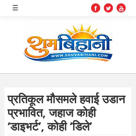
☰
स्वास्थ्य
समाचार
अर्थ
शिक्षा
प्रतिकूल मौसमले हवाई उडान
संघीय
प्रभावित, जहाज कोही
प्रविधि
‘डाइभर्ट’, कोही ‘डिले’
जीवनशैली