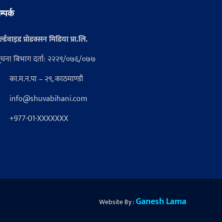
म्पर्क
्ल्डवाइड प्रोडक्सन मिडिया प्रा.लि.
ूचना बिभाग दर्ता: २२२९/०७६/०७७
का.म.न.पा – २९, काठमाण्डौ
info@shuvabihani.com
+977-01-XXXXXXX
Ganesh Lama
Website By :