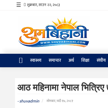
☰
शुक्रबार, साउन २२, २०८३
स्वास्थ्य
समाचार
अर्थ
शिक्षा
स्वास्थ्य
समाचार
अर्थ
शिक्षा
संघीय
संघीय
प्रविधि
आठ महिनामा नेपाल भित्रिए
जीवनशैली
दर्शन
shuvadmin
/
-
सोमबार, भदौ १७, २०८१
/