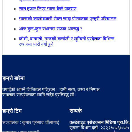
सात हजार लिएर ग्यास बेच्ने पक्राउ
ग्यासकाे कालोबजारी राेक्न सादा पोसाकका प्रहरी परिचालन
आज कुन-कुन स्थानमा सडक अवरुद्ध ?
कोशी, बागमती, गण्डकी,कर्णाली र लुम्बिनी प्रदेशका विभिन्न
स्थानमा भारी वर्षा हुने
हाम्रो बारेमा
तपाईंको आफ्नै डिजिटल पत्रिका। हामी सत्य, तथ्य र निष्पक्ष
समाचार सम्प्रेषणका लागि सदैव प्रतिबद्ध छौं।
हाम्रो टिम
सम्पर्क
सञ्चालक : कुमार प्रसाद चौंलागाईं
वर्ल्डवाइड प्रोडक्सन मिडिया प्रा.लि.
सूचना बिभाग दर्ता: २२२९/०७६/०७७