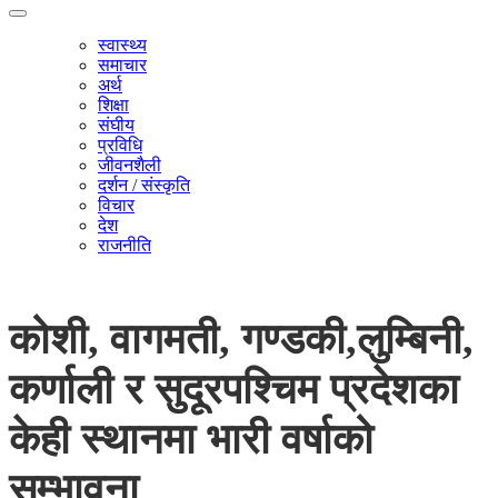
स्वास्थ्य
समाचार
अर्थ
शिक्षा
संघीय
प्रविधि
जीवनशैली
दर्शन / संस्कृति
विचार
देश
राजनीति
कोशी, वागमती, गण्डकी,लुम्बिनी,
कर्णाली र सुदूरपश्चिम प्रदेशका
केही स्थानमा भारी वर्षाको
सम्भावना