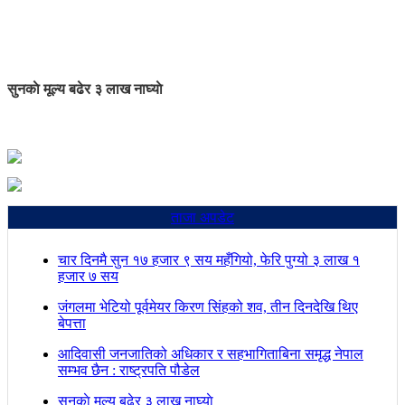
सुनकाे मूल्य बढेर ३ लाख नाघ्याे
ताजा अपडेट
चार दिनमै सुन १७ हजार ९ सय महँगियो, फेरि पुग्यो ३ लाख १
हजार ७ सय
जंगलमा भेटियो पूर्वमेयर किरण सिंहको शव, तीन दिनदेखि थिए
बेपत्ता
आदिवासी जनजातिको अधिकार र सहभागिताबिना समृद्ध नेपाल
सम्भव छैन : राष्ट्रपति पौडेल
सुनकाे मूल्य बढेर ३ लाख नाघ्याे