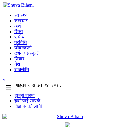
स्वास्थ्य
समाचार
अर्थ
शिक्षा
संघीय
प्रविधि
जीवनशैली
दर्शन / संस्कृति
विचार
देश
राजनीति
×
आइतबार, साउन २४, २०८३
☰
हाम्रो बारेमा
हामीलाई सम्पर्क
विज्ञापनको लागी