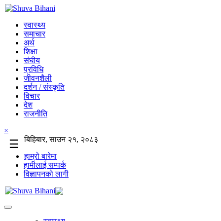
स्वास्थ्य
समाचार
अर्थ
शिक्षा
संघीय
प्रविधि
जीवनशैली
दर्शन / संस्कृति
विचार
देश
राजनीति
×
बिहिबार, साउन २१, २०८३
☰
हाम्रो बारेमा
हामीलाई सम्पर्क
विज्ञापनको लागी