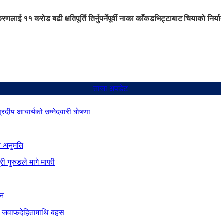
करणलाई ११ करोड बढी क्षतिपूर्ति तिर्नुपर्ने
पूर्वी नाका काँकडभिट्टाबाट चियाको निर्य
ताजा अपडेट
 प्रदीप आचार्यको उम्मेदवारी घोषणा
ो अनुमति
ी गुरुङले मागे माफी
ान
दीय जवाफदेहितामाथि बहस