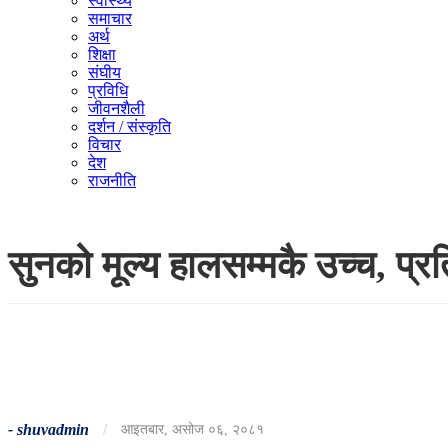
स्वास्थ्य
समाचार
अर्थ
शिक्षा
संघीय
प्रविधि
जीवनशैली
दर्शन / संस्कृति
विचार
देश
राजनीति
सुनको मूल्य हालसम्मकै उच्च, प
-
shuvadmin
/
आइतबार, असोज ०६, २०८१