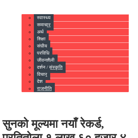
स्वास्थ्य
समाचार
अर्थ
शिक्षा
संघीय
प्रविधि
जीवनशैली
दर्शन / संस्कृति
विचार
देश
राजनीति
सुनको मूल्यमा नयाँ रेकर्ड,
प्रतितोला १ लाख ६० हजार ४