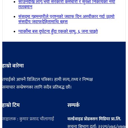
साउनदेखि लागू भयो सरकारी कर्मचारी र सुरक्षा निकायको नयाँ
तलबमान
संसद्मा गृहमन्त्रीले प्रश्नको जवाफ दिन अस्वीकार गर्दा उठ्यो
संसदीय जवाफदेहितामाथि बहस
ग्वार्कोमा बस दुर्घटना हुँदा एकको मृत्यु, ६ जना घाइते
हाम्रो बारेमा
तपाईंको आफ्नै डिजिटल पत्रिका। हामी सत्य, तथ्य र निष्पक्ष
समाचार सम्प्रेषणका लागि सदैव प्रतिबद्ध छौं।
हाम्रो टिम
सम्पर्क
सञ्चालक : कुमार प्रसाद चौंलागाईं
वर्ल्डवाइड प्रोडक्सन मिडिया प्रा.लि.
सूचना बिभाग दर्ता: २२२९/०७६/०७७