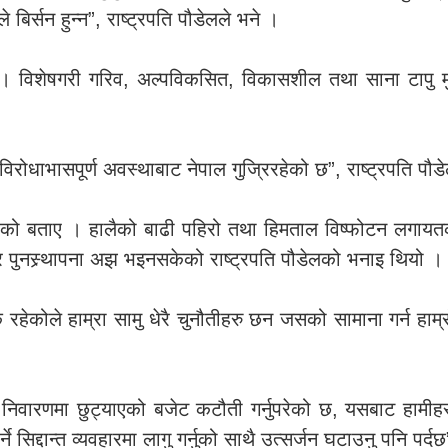
े बिर्सन हुन्न”, राष्ट्रपति पौडेलले भने ।
ाए । विशेषगरी गरिव, अल्पविकसित, विकासशील तथा साना टापु
े विरोधाभासपूर्ण अवस्थाबाट नेपाल गुज्रिरहेको छ”, राष्ट्रपति पौड
को बताए । हालैको बाढी पहिरो तथा हिमताल विष्फोटन लगायतका
 र पुनस्र्थापना अझ भइनसकेको राष्ट्रपति पौडेलको भनाइ थियो ।
ेकोले हाम्रा सामु धेरै चुनौतीहरु छन जसको सामाना गर्न हाम्रो क
 निवारणमा छुट्याएको बजेट कटौती गर्नुपरेको छ, यसबाट हामीह
्ने सिद्दान्त व्यवहारमा लागु गर्नुको साथै उत्सर्जन घटाउनु पनि पर्