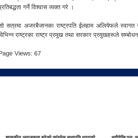
प्रतिबद्धता गर्ने विश्वास व्यक्त गरे ।
सो सत्रमा अजरबैजानका राष्ट्रपति ईलहाम अलियेफले स्वागत गर
विभिन्न राष्ट्रका राष्ट्र प्रमुख तथा सरकार प्रमुखहरूले सम्बो
Page Views:
67
शासकीय अराजकता बढेको कांग्रेस सभापति थापाको
भदौदेखि पुनः 