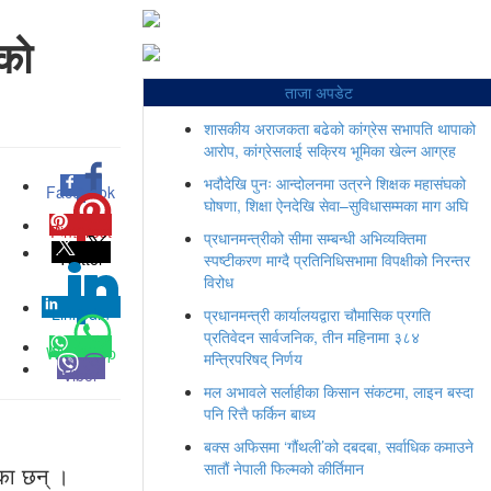
लको
ताजा अपडेट
शासकीय अराजकता बढेको कांग्रेस सभापति थापाको
आरोप, कांग्रेसलाई सक्रिय भूमिका खेल्न आग्रह
भदौदेखि पुनः आन्दोलनमा उत्रने शिक्षक महासंघको
Facebook
0
घोषणा, शिक्षा ऐनदेखि सेवा–सुविधासम्मका माग अघि
Pinterest
0
प्रधानमन्त्रीको सीमा सम्बन्धी अभिव्यक्तिमा
Twitter
स्पष्टीकरण माग्दै प्रतिनिधिसभामा विपक्षीको निरन्तर
विरोध
Linkedin
0
प्रधानमन्त्री कार्यालयद्वारा चौमासिक प्रगति
प्रतिवेदन सार्वजनिक, तीन महिनामा ३८४
Whatsapp
मन्त्रिपरिषद् निर्णय
Viber
मल अभावले सर्लाहीका किसान संकटमा, लाइन बस्दा
पनि रित्तै फर्किन बाध्य
बक्स अफिसमा ‘गौंथली’को दबदबा, सर्वाधिक कमाउने
सातौं नेपाली फिल्मको कीर्तिमान
रेका छन् ।