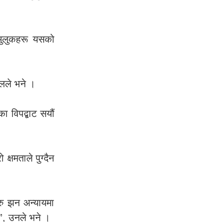
 मुलुकहरू यसको
ेलले भने ।
 विपद्बाट सयौं
्षमताले पुग्दैन
रु झन अन्यायमा
दछ”, उनले भने ।