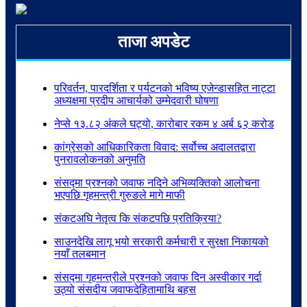
ताजा अपडेट
परिवर्तन, पारदर्शिता र पर्यटनको भविष्य एजेन्डासहित नाट्टा
अध्यक्षमा प्रदीप आचार्यको उम्मेदवारी घोषणा
नेप्से १३.८२ अंकले घट्यो, कारोबार रकम ४ अर्ब ६२ करोड
कांग्रेसको आधिकारिकता विवाद: सर्वोच्च अदालतद्वारा
पुनरावलोकनको अनुमति
संसद्मा प्रश्नको जवाफ नदिने अभिव्यक्तिको आलोचना
भएपछि गृहमन्त्री गुरुङले मागे माफी
संकटअघि नेतृत्व कि संकटपछि प्रतिक्रिया?
साउनदेखि लागू भयो सरकारी कर्मचारी र सुरक्षा निकायको
नयाँ तलबमान
संसद्मा गृहमन्त्रीले प्रश्नको जवाफ दिन अस्वीकार गर्दा
उठ्यो संसदीय जवाफदेहितामाथि बहस