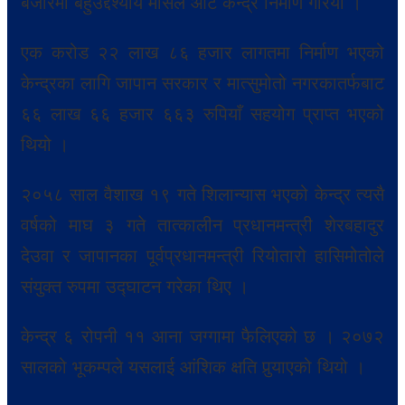
बजारमा बहुउद्देश्यीय मार्सल आर्ट केन्द्र निर्माण गरियो ।
एक करोड २२ लाख ८६ हजार लागतमा निर्माण भएको
केन्द्रका लागि जापान सरकार र मात्सुमोतो नगरकातर्फबाट
६६ लाख ६६ हजार ६६३ रुपियाँ सहयोग प्राप्त भएको
थियो ।
२०५८ साल वैशाख १९ गते शिलान्यास भएको केन्द्र त्यसै
वर्षको माघ ३ गते तात्कालीन प्रधानमन्त्री शेरबहादुर
देउवा र जापानका पूर्वप्रधानमन्त्री रियोतारो हासिमोतोले
संयुक्त रुपमा उद्घाटन गरेका थिए ।
केन्द्र ६ रोपनी ११ आना जग्गामा फैलिएको छ । २०७२
सालको भूकम्पले यसलाई आंशिक क्षति पुर्‍याएको थियो ।