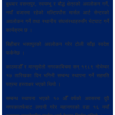
बुधबार वसन्तपुर, स्वयम्भू र बौद्ध क्षेत्रको अवलोकन गर्ने,
नयाँ बजारमा रहेको मल्टिपर्पोस मार्सल आर्ट सेन्टरको
अवलोकन गर्ने तथा स्थानीय संघसंस्थाहरुसँग भेटघाट गर्ने
कार्यक्रम छ ।
बिहीबार भक्तपुरको अवलोकन गरेर टोली साँझ स्वदेश
फर्कनेछ ।
काठमाडौँ र मात्सुमोतो नगरकाबिचमा सन् १९८९ नोभेम्बर
१७ तारिखका दिन भगिनी सम्बन्ध स्थापना गर्ने सहमति
पत्रमा हस्ताक्षर भएको थियो ।
सम्बन्ध स्थापना भएको १० औँ वर्षको अवसरमा दुवै
नगरकातर्फबाट लगानी गरेर महानगरको वडा १६ नयाँ