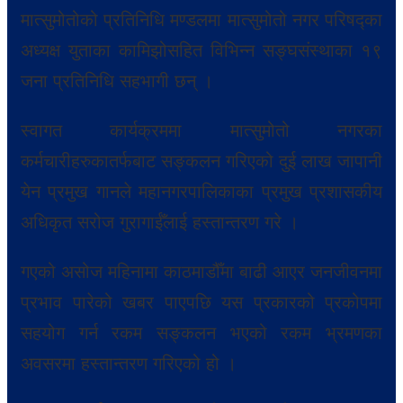
मात्सुमोतोको प्रतिनिधि मण्डलमा मात्सुमोतो नगर परिषद्का
अध्यक्ष युताका कामिझोसहित विभिन्न सङ्घसंस्थाका १९
जना प्रतिनिधि सहभागी छन् ।
स्वागत कार्यक्रममा मात्सुमोतो नगरका
कर्मचारीहरुकातर्फबाट सङ्कलन गरिएको दुई लाख जापानी
येन प्रमुख गानले महानगरपालिकाका प्रमुख प्रशासकीय
अधिकृत सरोज गुरागाईँलाई हस्तान्तरण गरे ।
गएको असोज महिनामा काठमाडौँमा बाढी आएर जनजीवनमा
प्रभाव पारेको खबर पाएपछि यस प्रकारको प्रकोपमा
सहयोग गर्न रकम सङ्कलन भएको रकम भ्रमणका
अवसरमा हस्तान्तरण गरिएको हो ।