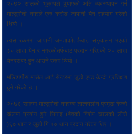
२०७२ सालको भूकम्पले पुर्‍याएको क्षति व्यवस्थापन गर्न
मात्सुमोतो नगरले एक करोड जापानी येन सहयोग गरेको
थियो ।
त्यस रकममा जापानी जनताकोतर्फबाट सङ्कलन भएको
८० लाख येन र नगरकोतर्फबाट प्रदान गरिएको २० लाख
येनबराबर हुन आउने रकम थियो ।
मल्टिपर्पोस मार्सल आर्ट सेन्टरमा जुडो एण्ड केन्दो प्रशिक्षण
हुने गरेको छ ।
२०७६ सालमा मात्सुमोतो नगरका तात्कालीन प्रमुख केन्दो
खेलमा प्रयोग हुने सिनाइ (बेतको विशेष खालको लौरो
)६० थान र जुडो गि १० थान प्रदान गरेका थिए ।