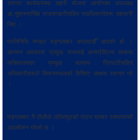
स्वागत कार्यक्रममा सहरी योजना आयोगका उपाध्यक्ष
डा.सुमननरसिंह राजभण्डारीसहित पदाधिकारीहरू सहभागी
थिए ।
प्रतिनिधि मण्डल मङ्गलबार काठमाडौँ आएको हो ।
आगमन अवसरमा प्रमुख गानलाई अन्तर्राष्ट्रिय सम्बन्ध
सचिवालयका प्रमुख बलराम त्रिपाठीसहित
अधिकारीहरूले विमानस्थलको विशिष्ट कक्षमा स्वागत गरे
।
मङ्गलबार नै टोलीले ललितपुरको पाटन दरबार स्क्वायरको
अवलोकन गरेको छ ।