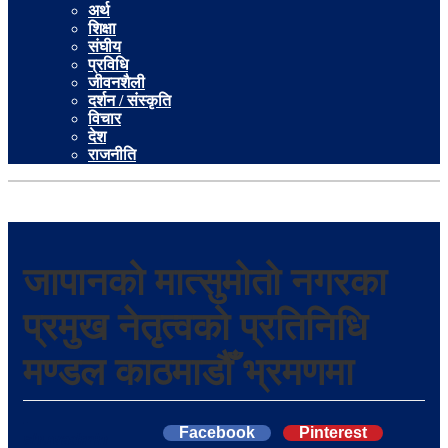
अर्थ
शिक्षा
संघीय
प्रविधि
जीवनशैली
दर्शन / संस्कृति
विचार
देश
राजनीति
जापानको मात्सुमोतो नगरका
प्रमुख नेतृत्वको प्रतिनिधि
मण्डल काठमाडौँ भ्रमणमा
-
Facebook
Pinterest
shuvadmin