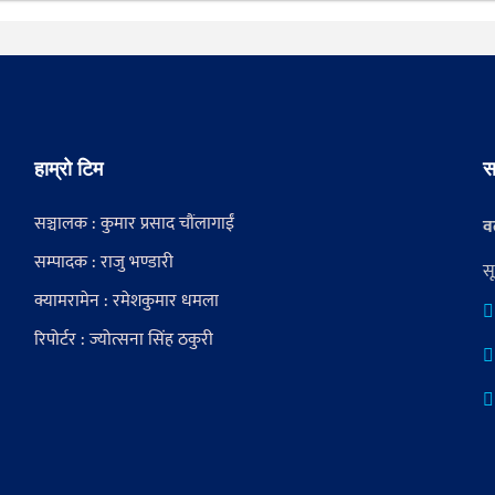
हाम्रो टिम
स
सञ्चालक : कुमार प्रसाद चौंलागाईं
वर
सम्पादक : राजु भण्डारी
स
क्यामरामेन : रमेशकुमार धमला
रिपोर्टर : ज्योत्सना सिंह ठकुरी