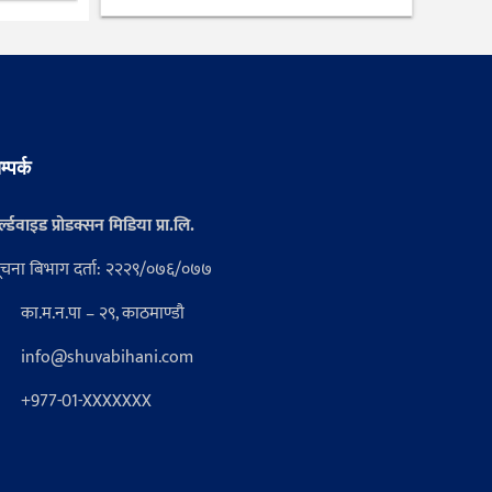
म्पर्क
्ल्डवाइड प्रोडक्सन मिडिया प्रा.लि.
ूचना बिभाग दर्ता: २२२९/०७६/०७७
का.म.न.पा – २९, काठमाण्डौ
info@shuvabihani.com
+977-01-XXXXXXX