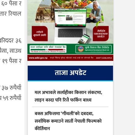
 ६० पैसा र
कतार रियाल
 खरिददर ३६
 पैसा, साउथ
 १९ पैसा र
ताजा अपडेट
 ३७ रुपैयाँ
मल अभावले सर्लाहीका किसान संकटमा,
५९ रुपैयाँ
लाइन बस्दा पनि रित्तै फर्किन बाध्य
बक्स अफिसमा ‘गौंथली’को दबदबा,
सर्वाधिक कमाउने सातौं नेपाली फिल्मको
कीर्तिमान