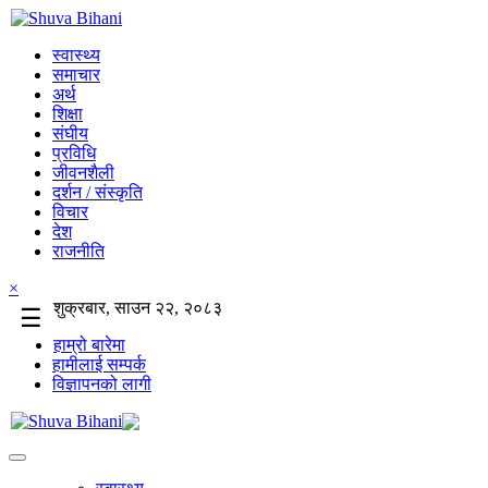
स्वास्थ्य
समाचार
अर्थ
शिक्षा
संघीय
प्रविधि
जीवनशैली
दर्शन / संस्कृति
विचार
देश
राजनीति
×
शुक्रबार, साउन २२, २०८३
☰
हाम्रो बारेमा
हामीलाई सम्पर्क
विज्ञापनको लागी