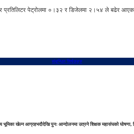
ार प्रतिलिटर पेट्रोलमा ०।३२ र डिजेलमा २।५४ ले बढेर आएकाल
संबन्धित शिर्षकहरु
 भूमिका खेल्न आग्रह
भदौदेखि पुनः आन्दोलनमा उत्रने शिक्षक महासंघको घोषणा, 