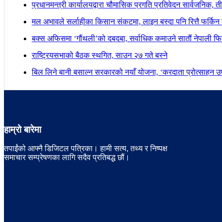
प्रधानमन्त्री कार्यालयद्वारा चौमासिक प्रगति प्रतिवेदन सार्वजनिक, त
मल अभावले सर्लाहीका किसान संकटमा, लाइन बस्दा पनि रित्तै फर्किन 
बक्स अफिसमा ‘गौंथली’को दबदबा, सर्वाधिक कमाउने सातौं नेपाली फिल
राष्ट्रियसभाको बैठक स्थगित, साउन २७ गते बस्ने
बिल लिने बानी बसाल्न सरकारको नयाँ योजना, ‘करदाता प्रोत्साहन उपह
हाम्रो बारेमा
तपाईंको आफ्नै डिजिटल पत्रिका। हामी सत्य, तथ्य र निष्पक्ष
समाचार सम्प्रेषणका लागि सदैव प्रतिबद्ध छौं।