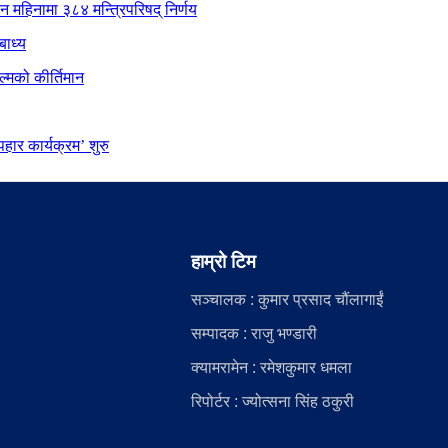
ीन महिनामा ३८४ मन्त्रिपरिषद् निर्णय
बाध्य
्मको कीर्तिमान
ार कार्यक्रम’ शुरु
हाम्रो टिम
सञ्चालक : कुमार प्रसाद चौंलागाईं
सम्पादक : राजु भण्डारी
क्यामरामेन : रमेशकुमार धमला
रिपोर्टर : ज्योत्सना सिंह ठकुरी