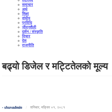
स्वास्थ्य
समाचार
अर्थ
शिक्षा
संघीय
प्रविधि
जीवनशैली
दर्शन / संस्कृति
विचार
देश
राजनीति
बढ्यो डिजेल र मट्टितेलको मूल्य
-
shuvadmin
/
शनिबार, मङि्सर ०१, २०८१