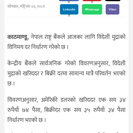
दर्शन
0
0
सोमबार, मङि्सर ०३, २०८१
/
Linkedin
Whatsapp
Viber
0
संस्कृति
विचार
काठमाण्डू,
नेपाल राष्ट्र बैंकले आजका लागि विदेशी मुद्राको
देश
विनिमय दर निर्धारण गरेको छ ।
राजनीति
केन्द्रीय बैंकले सार्वजनिक गरेको विवरणअनुसार, विदेशी
मुद्राको खरिददर र बिक्री दरमा सामान्य मात्रै परिवर्तन भएको
छ ।
विवरणअनुसार, अमेरिकी डलरको खरिददर एक सय ३४
रुपैयाँ ७४ पैसा, बिक्रीदर एक सय ३५ रुपैयाँ ३४ पैसा
निर्धारण भएको छ ।