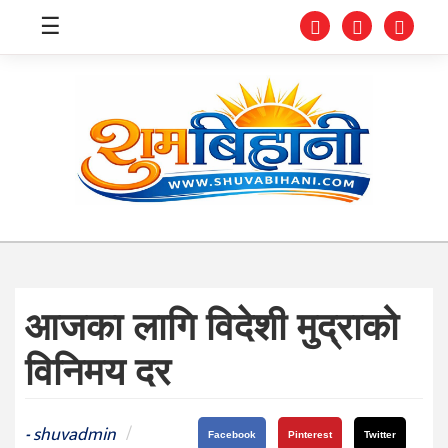
☰
स्वास्थ्य
समाचार
अर्थ
शिक्षा
आजका लागि विदेशी मुद्राको
संघीय
विनिमय दर
प्रविधि
जीवनशैली
shuvadmin
/
-
Facebook
Pinterest
Twitter