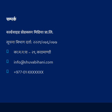
सम्पर्क
वर्ल्डवाइड प्रोडक्सन मिडिया प्रा.लि.
सूचना बिभाग दर्ता: २२२९/०७६/०७७
का.म.न.पा – २९, काठमाण्डौ
info@shuvabihani.com
+977-01-XXXXXXX