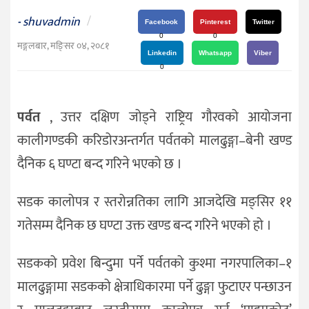
दर्शन
shuvadmin
/
-
/
Facebook
Pinterest
Twitter
0
0
संस्कृति
मङ्गलबार, मङि्सर ०४, २०८१
Linkedin
Whatsapp
Viber
विचार
0
देश
पर्वत
, उत्तर दक्षिण जोड्ने राष्ट्रिय गौरवको आयोजना
राजनीति
कालीगण्डकी करिडोरअन्तर्गत पर्वतको मालढुङ्गा–बेनी खण्ड
दैनिक ६ घण्टा बन्द गरिने भएको छ ।
सडक कालोपत्र र स्तरोन्नतिका लागि आजदेखि मङ्सिर ११
गतेसम्म दैनिक छ घण्टा उक्त खण्ड बन्द गरिने भएको हो ।
सडकको प्रवेश बिन्दुमा पर्ने पर्वतको कुश्मा नगरपालिका–१
मालढुङ्गामा सडकको क्षेत्राधिकारमा पर्ने ढुङ्गा फुटाएर पन्छाउन