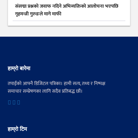
संसद्मा प्रश्नको जवाफ नदिने अभिव्यक्तिको आलोचना भएपछि
गृहमन्त्री गुरुङले मागे माफी
हाम्रो बारेमा
तपाईंको आफ्नै डिजिटल पत्रिका। हामी सत्य, तथ्य र निष्पक्ष
समाचार सम्प्रेषणका लागि सदैव प्रतिबद्ध छौं।
हाम्रो टिम