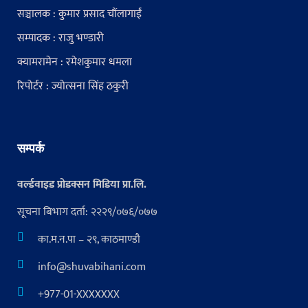
सञ्चालक : कुमार प्रसाद चौंलागाईं
सम्पादक : राजु भण्डारी
क्यामरामेन : रमेशकुमार धमला
रिपोर्टर : ज्योत्सना सिंह ठकुरी
सम्पर्क
वर्ल्डवाइड प्रोडक्सन मिडिया प्रा.लि.
सूचना बिभाग दर्ता: २२२९/०७६/०७७
का.म.न.पा – २९, काठमाण्डौ
info@shuvabihani.com
+977-01-XXXXXXX