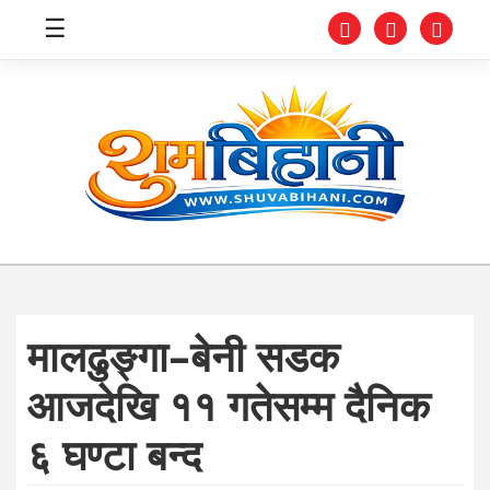
☰
स्वास्थ्य
समाचार
अर्थ
शिक्षा
मालढुङ्गा–बेनी सडक
संघीय
आजदेखि ११ गतेसम्म दैनिक
प्रविधि
६ घण्टा बन्द
जीवनशैली