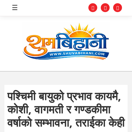
☰
स्वास्थ्य
समाचार
अर्थ
शिक्षा
पश्चिमी बायुको प्रभाव कायमै,
संघीय
कोशी, वागमती र गण्डकीमा
प्रविधि
वर्षाको सम्भावना, तराईका केही
जीवनशैली