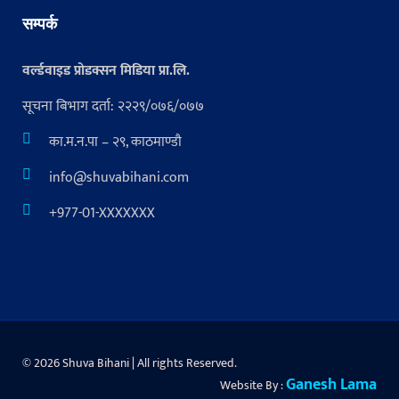
सम्पर्क
वर्ल्डवाइड प्रोडक्सन मिडिया प्रा.लि.
सूचना बिभाग दर्ता: २२२९/०७६/०७७
का.म.न.पा – २९, काठमाण्डौ
info@shuvabihani.com
+977-01-XXXXXXX
© 2026 Shuva Bihani | All rights Reserved.
Ganesh Lama
Website By :