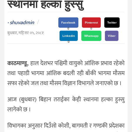
स्थानमा हल्का हुस्सु
दर्शन
/
संस्कृति
shuvadmin
/
-
Facebook
Pinterest
Twitter
विचार
0
0
बुधबार, मङि्सर ०५, २०८१
Linkedin
Whatsapp
Viber
देश
0
राजनीति
काठमाण्डू,
हाल देशभर पश्चिमी वायुको आंशिक प्रभाव रहेको
तथा पहाडी भागमा आंशिक बदली रही बाँकी भागमा मौसम
सफा रहेको जल तथा मौसम विज्ञान विभागले जनाएको छ ।
आज (बुधबार) बिहान तराईका केही स्थानमा हल्का हुस्सु
लागेको छ ।
विभागका अनुसार दिउँसो कोशी, बागमती र गण्डकी प्रदेशका