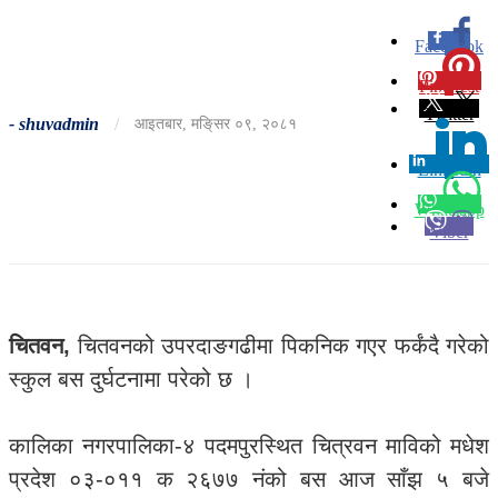
Facebook
0
Pinterest
0
Twitter
-
shuvadmin
/
आइतबार, मङि्सर ०९, २०८१
Linkedin
0
Whatsapp
Viber
चितवन,
चितवनको उपरदाङगढीमा पिकनिक गएर फर्कंदै गरेको
स्कुल बस दुर्घटनामा परेको छ ।
कालिका नगरपालिका-४ पदमपुरस्थित चित्रवन माविको मधेश
प्रदेश ०३-०११ क २६७७ नंको बस आज साँझ ५ बजे