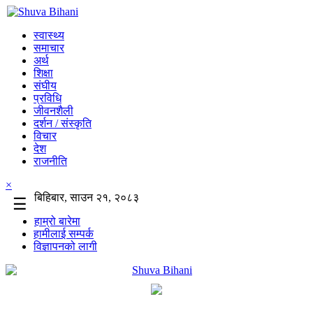
स्वास्थ्य
समाचार
अर्थ
शिक्षा
संघीय
प्रविधि
जीवनशैली
दर्शन / संस्कृति
विचार
देश
राजनीति
×
बिहिबार, साउन २१, २०८३
☰
हाम्रो बारेमा
हामीलाई सम्पर्क
विज्ञापनको लागी