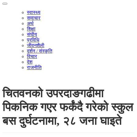
स्वास्थ्य
समाचार
अर्थ
शिक्षा
संघीय
प्रविधि
जीवनशैली
दर्शन / संस्कृति
विचार
देश
राजनीति
चितवनको उपरदाङगढीमा
पिकनिक गएर फर्कंदै गरेको स्कुल
बस दुर्घटनामा, २८ जना घाइते