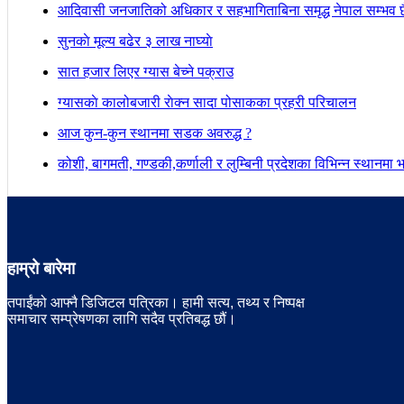
आदिवासी जनजातिको अधिकार र सहभागिताबिना समृद्ध नेपाल सम्भव छैन
सुनकाे मूल्य बढेर ३ लाख नाघ्याे
सात हजार लिएर ग्यास बेच्ने पक्राउ
ग्यासकाे कालोबजारी राेक्न सादा पोसाकका प्रहरी परिचालन
आज कुन-कुन स्थानमा सडक अवरुद्ध ?
कोशी, बागमती, गण्डकी,कर्णाली र लुम्बिनी प्रदेशका विभिन्न स्थानमा भारी
हाम्रो बारेमा
तपाईंको आफ्नै डिजिटल पत्रिका। हामी सत्य, तथ्य र निष्पक्ष
समाचार सम्प्रेषणका लागि सदैव प्रतिबद्ध छौं।