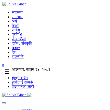
स्वास्थ्य
समाचार
अर्थ
शिक्षा
संघीय
प्रविधि
जीवनशैली
दर्शन / संस्कृति
विचार
देश
राजनीति
×
आइतबार, साउन २४, २०८३
☰
हाम्रो बारेमा
हामीलाई सम्पर्क
विज्ञापनको लागी