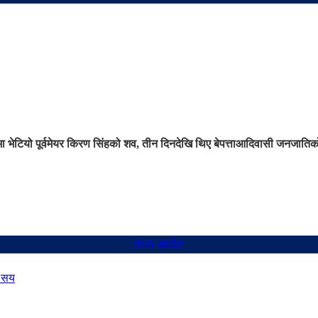
 भेटियो पूर्वमेयर किरण सिंहको शव, तीन दिनदेखि थिए बेपत्ता
आदिवासी जनजातिको अ
ताजा अपडेट
७ सय