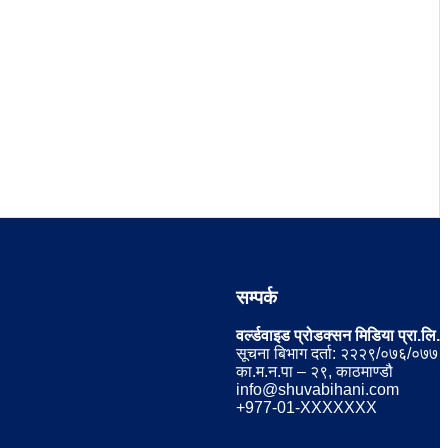
सम्पर्क
वर्ल्डवाइड प्रोडक्सन मिडिया प्रा.लि.
सूचना बिभाग दर्ता: २२२९/०७६/०७७
का.म.न.पा – २९, काठमाण्डौ
info@shuvabihani.com
+977-01-XXXXXXX