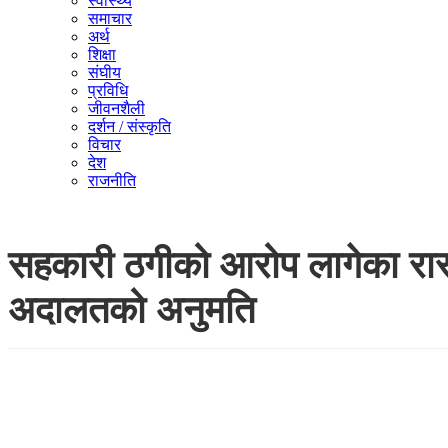
स्वास्थ्य
समाचार
अर्थ
शिक्षा
संघीय
प्रविधि
जीवनशैली
दर्शन / संस्कृति
विचार
देश
राजनीति
सहकारी ठगीको आरोप लागेका रास
अदालतको अनुमति