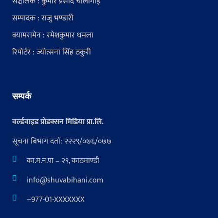
सञ्चालक : कुमार प्रसाद चौंलागाईं
सम्पादक : राजु भण्डारी
क्यामरामेन : रमेशकुमार धमला
रिपोर्टर : ज्योत्सना सिंह ठकुरी
सम्पर्क
वर्ल्डवाइड प्रोडक्सन मिडिया प्रा.लि.
सूचना बिभाग दर्ता: २२२९/०७६/०७७
का.म.न.पा – २९, काठमाण्डौ
info@shuvabihani.com
+977-01-XXXXXXX