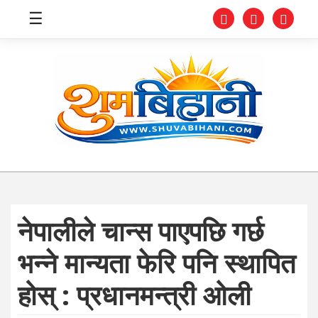
☰
स्वास्थ्य
समाचार
अर्थ
शिक्षा
नेपालीले चान्स पाएपछि गर्छ
संघीय
भन्ने मान्यता फेरि पनि स्थापित
प्रविधि
होस् : प्रधानमन्त्री ओली
जीवनशैली