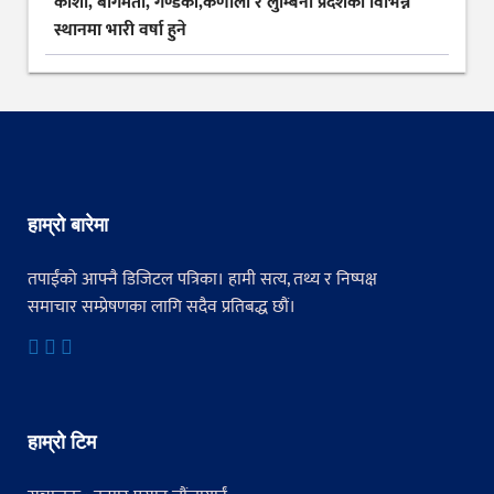
कोशी, बागमती, गण्डकी,कर्णाली र लुम्बिनी प्रदेशका विभिन्न
स्थानमा भारी वर्षा हुने
हाम्रो बारेमा
तपाईंको आफ्नै डिजिटल पत्रिका। हामी सत्य, तथ्य र निष्पक्ष
समाचार सम्प्रेषणका लागि सदैव प्रतिबद्ध छौं।
हाम्रो टिम