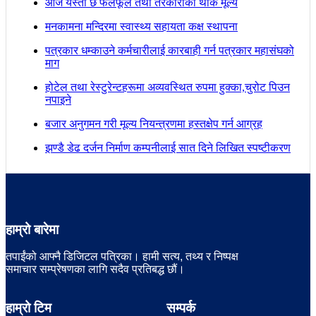
आज यस्ताे छ फलफूल तथा तरकारीकाे थोक मूल्य
मनकामना मन्दिरमा स्वास्थ्य सहायता कक्ष स्थापना
पत्रकार धम्काउने कर्मचारीलाई कारबाही गर्न पत्रकार महासंघको
माग
होटेल तथा रेस्टुरेन्टहरूमा अव्यवस्थित रुपमा हुक्का,चुरोट पिउन
नपाइने
बजार अनुगमन गरी मूल्य नियन्त्रणमा हस्तक्षेप गर्न आग्रह
झण्डै डेढ दर्जन निर्माण कम्पनीलाई सात दिने लिखित स्पष्टीकरण
हाम्रो बारेमा
तपाईंको आफ्नै डिजिटल पत्रिका। हामी सत्य, तथ्य र निष्पक्ष
समाचार सम्प्रेषणका लागि सदैव प्रतिबद्ध छौं।
हाम्रो टिम
सम्पर्क