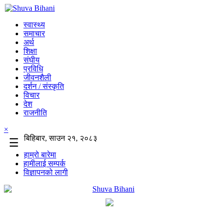
स्वास्थ्य
समाचार
अर्थ
शिक्षा
संघीय
प्रविधि
जीवनशैली
दर्शन / संस्कृति
विचार
देश
राजनीति
×
बिहिबार, साउन २१, २०८३
☰
हाम्रो बारेमा
हामीलाई सम्पर्क
विज्ञापनको लागी