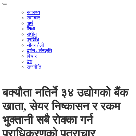
स्वास्थ्य
समाचार
अर्थ
शिक्षा
संघीय
प्रविधि
जीवनशैली
दर्शन / संस्कृति
विचार
देश
राजनीति
बक्यौता नतिर्ने ३४ उद्योगको बैंक
खाता, सेयर निष्कासन र रकम
भुक्तानी सबै रोक्का गर्न
प्राधिकरणको पत्राचार